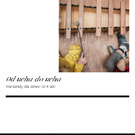
do
ucha
Od ucha do ucha
Warsztaty dla dzieci (2-4 lat)