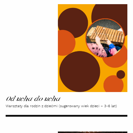
Od
ucha
do
ucha
Od ucha do ucha
Warsztaty dla rodzin z dziećmi (sugerowany wiek dzieci – 3-6 lat)