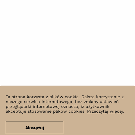
Ta strona korzysta z plików cookie. Dalsze korzystanie z
naszego serwisu internetowego, bez zmiany ustawień
przeglądarki internetowej oznacza, iż użytkownik
akceptuje stosowanie plików cookies.
Przeczytaj więcej
.
Akceptuj