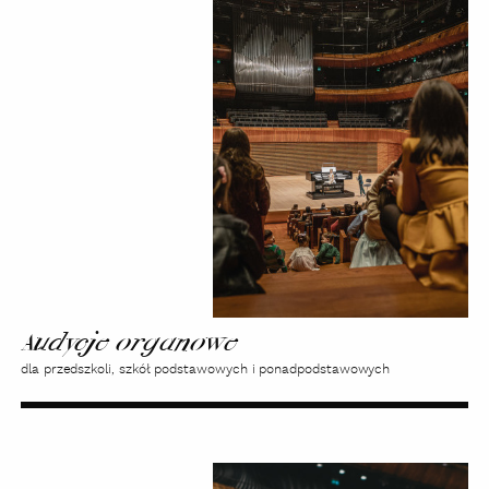
Audycje
organowe
Audycje organowe
dla przedszkoli, szkół podstawowych i ponadpodstawowych
Oprowadzania