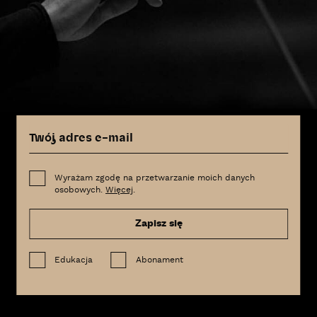
Wyrażam zgodę na przetwarzanie moich danych
osobowych.
Więcej
.
Zapisz się
Edukacja
Abonament