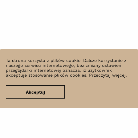
Ta strona korzysta z plików cookie. Dalsze korzystanie z
naszego serwisu internetowego, bez zmiany ustawień
przeglądarki internetowej oznacza, iż użytkownik
akceptuje stosowanie plików cookies.
Przeczytaj więcej
.
Akceptuj