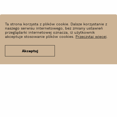
Ta strona korzysta z plików cookie. Dalsze korzystanie z
naszego serwisu internetowego, bez zmiany ustawień
przeglądarki internetowej oznacza, iż użytkownik
akceptuje stosowanie plików cookies.
Przeczytaj więcej
.
Akceptuj
Co słychać?
Wynajem