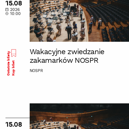
15.08
NOSPR
2026
10:00
Wakacyjne zwiedzanie
Ostatnie bilety
zakamarków NOSPR
Kup bilet
NOSPR
Wakacyjne
zwiedzanie
zakamarków
15.08
NOSPR