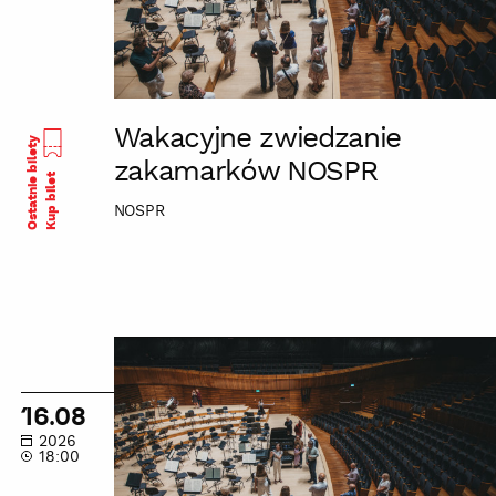
Wakacyjne zwiedzanie
Ostatnie bilety
zakamarków NOSPR
Kup bilet
NOSPR
Wakacyjne
zwiedzanie
zakamarków
16.08
NOSPR
2026
18:00