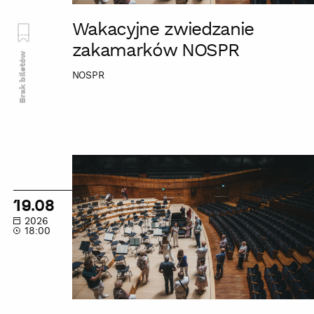
Wakacyjne zwiedzanie
zakamarków NOSPR
Brak biletów
NOSPR
Wakacyjne
zwiedzanie
zakamarków
19.08
NOSPR
2026
18:00