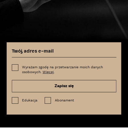
Wyrażam zgodę na przetwarzanie moich danych
osobowych.
Więcej
.
Zapisz się
Edukacja
Abonament