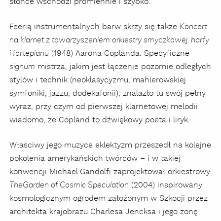
słońce wschodzi promiennie i szybko.
Feerią instrumentalnych barw skrzy się także
Koncert
na klarnet z towarzyszeniem orkiestry smyczkowej, harfy
(1948) Aarona Coplanda. Specyficzne
i fortepianu
mistrza, jakim jest łączenie pozornie odległych
signum
stylów i technik (neoklasycyzmu, mahlerowskiej
symfoniki, jazzu, dodekafonii), znalazło tu swój pełny
wyraz, przy czym od pierwszej klarnetowej melodii
wiadomo, że Copland to dźwiękowy poeta i liryk.
Właściwy jego muzyce eklektyzm przeszedł na kolejne
pokolenia amerykańskich twórców – i w takiej
konwencji Michael Gandolfi zaprojektował orkiestrowy
(2004) inspirowany
The
Garden of Cosmic Speculation
kosmologicznym ogrodem założonym w Szkocji przez
architekta krajobrazu Charlesa Jencksa i jego żonę