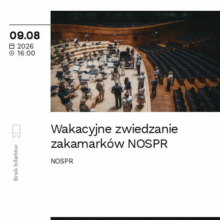
Wakacyjne
zwiedzanie
09.08
zakamarków
2026
NOSPR
16:00
Wakacyjne zwiedzanie
zakamarków NOSPR
Brak biletów
NOSPR