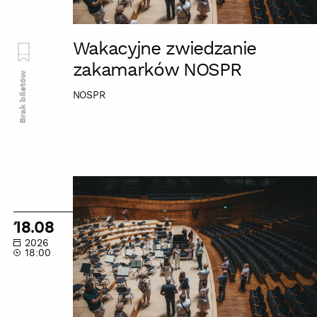
Wakacyjne zwiedzanie
zakamarków NOSPR
Brak biletów
NOSPR
Wakacyjne
zwiedzanie
zakamarków
18.08
NOSPR
2026
18:00