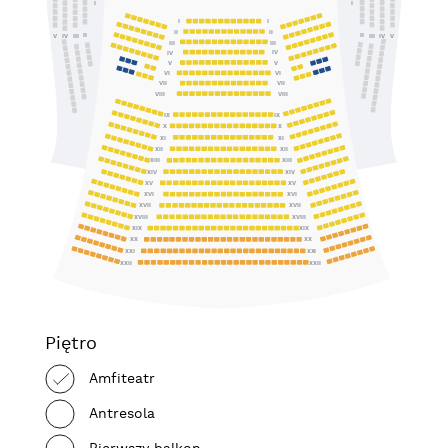
I
I
I
I
II
II
II
II
IV
III
III
IV
V
V
III
III
IV
IV
V
V
VI
VI
VII
VII
VIII
VIII
IX
IX
X
X
XI
XI
XII
XII
XIII
XIII
XIV
XIV
XV
XV
XVI
XVI
XVII
XVII
XVIII
XVIII
XIX
XIX
XX
XX
XXI
XXI
XXII
XXII
Piętro
Amfiteatr
Antresola