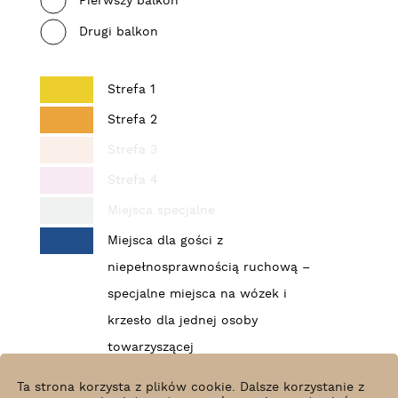
Pierwszy balkon
Drugi balkon
Strefa 1
Strefa 2
Strefa 3
Strefa 4
Miejsca specjalne
Miejsca dla gości z
niepełnosprawnością ruchową –
specjalne miejsca na wózek i
krzesło dla jednej osoby
towarzyszącej
Ta strona korzysta z plików cookie. Dalsze korzystanie z