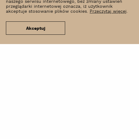
naszego serwisu internetowego, bez zmiany ustawień
przeglądarki internetowej oznacza, iż użytkownik
akceptuje stosowanie plików cookies.
Przeczytaj więcej
.
Akceptuj
Co słychać?
Wynajem
Kontakt
Newsletter
BIP