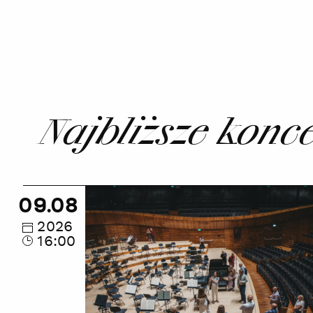
Najbliższe konc
Wakacyjne
09.08
zwiedzanie
zakamarków
2026
16:00
NOSPR