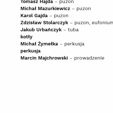
– puzon
Tomasz Hajda
– puzon
Michał Mazurkiewicz
– puzon
Karol Gajda
– puzon, eufoniu
Zdzisław Stolarczyk
– tuba
Jakub Urbańczyk
kotły
– perkusja
Michał Żymełka
perkusja
– prowadzenie
Marcin Majchrowski