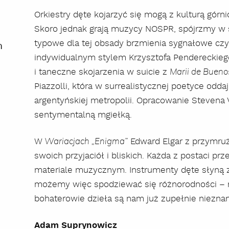
Orkiestry dęte kojarzyć się mogą z kulturą górn
Skoro jednak grają muzycy NOSPR, spójrzmy w s
typowe dla tej obsady brzmienia sygnałowe cz
m
indywidualnym stylem Krzysztofa Pendereckiego
i taneczne skojarzenia w suicie z
Marii de Bueno
Piazzolli, która w surrealistycznej poetyce oddaj
argentyńskiej metropolii. Opracowanie Stevena
sentymentalną mgiełką.
W
Edward Elgar z przymruż
Wariacjach „Enigma”
swoich przyjaciół i bliskich. Każda z postaci p
materiale muzycznym. Instrumenty dęte słyną z
możemy więc spodziewać się różnorodności – na
bohaterowie dzieła są nam już zupełnie nieznan
Adam Suprynowicz