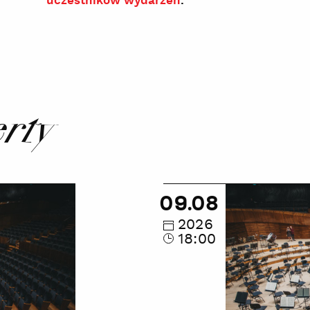
uczestników wydarzeń
.
erty
Wakacyjne
09.08
zwiedzanie
zakamarków
2026
18:00
NOSPR