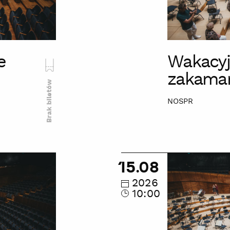
e
Wakacyj
zakama
Brak biletów
NOSPR
Wakacyjne
15.08
zwiedzanie
zakamarków
2026
10:00
NOSPR