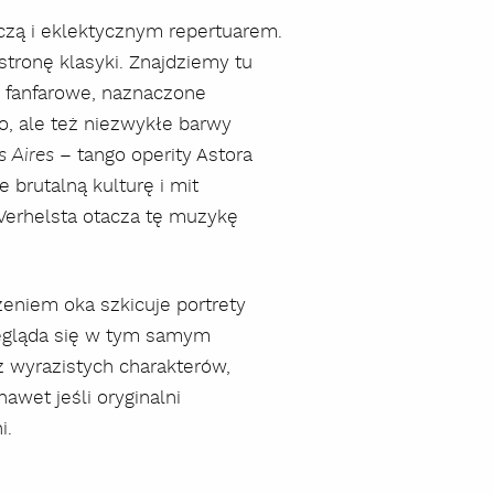
iczą i eklektycznym repertuarem.
tronę klasyki. Znajdziemy tu
y fanfarowe, naznaczone
, ale też niezwykłe barwy
– tango operity Astora
s Aires
e brutalną kulturę i mit
 Verhelsta otacza tę muzykę
eniem oka szkicuje portrety
rzegląda się w tym samym
 wyrazistych charakterów,
wet jeśli oryginalni
i.