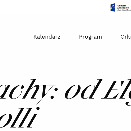
Czas na dokonanie płatności:
00:00
Kalendarz
Program
Ork
achy: od E
olli