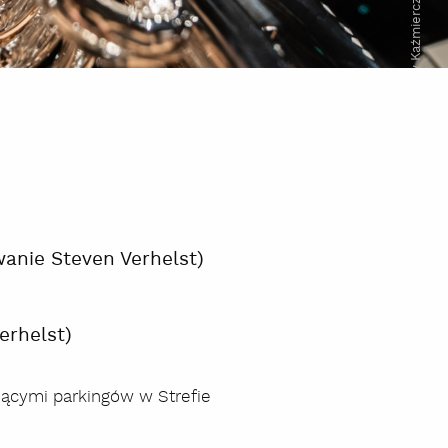
Radosław Kaźmierczak
wanie Steven Verhelst)
erhelst)
zącymi parkingów w Strefie