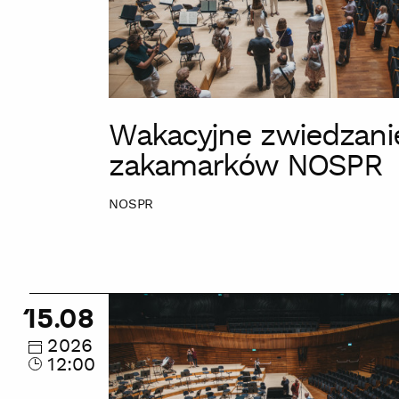
Wakacyjne zwiedzani
zakamarków NOSPR
NOSPR
Wakacyjne
15.08
zwiedzanie
zakamarków
2026
12:00
NOSPR