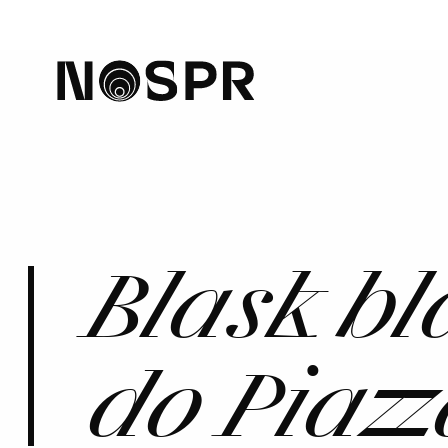
home
Blask bl
do Piazz