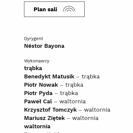
Plan sali
Dyrygent
Néstor Bayona
Wykonawcy
trąbka
– trąbka
Benedykt Matusik
– trąbka
Piotr Nowak
– trąbka
Piotr Pyda
– waltornia
Paweł Cal
– waltornia
Krzysztof Tomczyk
– waltornia
Mariusz Ziętek
waltornia