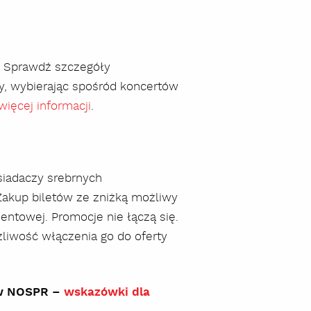
. Sprawdź szczegóły
y, wybierając spośród koncertów
więcej informacji
.
siadaczy srebrnych
akup biletów ze zniżką możliwy
ntowej. Promocje nie łączą się.
żliwość włączenia go do oferty
 w NOSPR –
wskazówki dla
szukaj