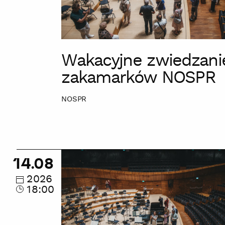
Wakacyjne zwiedzani
zakamarków NOSPR
NOSPR
Wakacyjne
14.08
zwiedzanie
zakamarków
2026
18:00
NOSPR