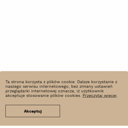
Ta strona korzysta z plików cookie. Dalsze korzystanie z
naszego serwisu internetowego, bez zmiany ustawień
przeglądarki internetowej oznacza, iż użytkownik
akceptuje stosowanie plików cookies.
Przeczytaj więcej
.
Akceptuj