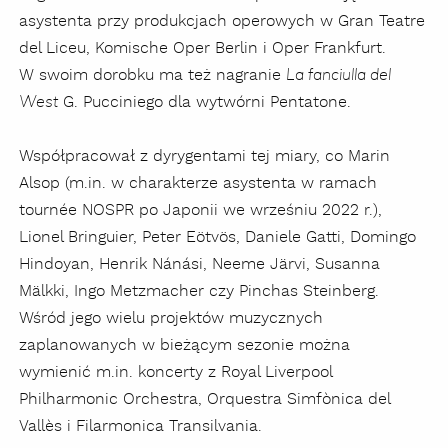
asystenta przy produkcjach operowych w Gran Teatre
del Liceu,
Komische Oper Berlin i Oper Frankfurt
.
W swoim dorobku ma też nagranie
La fanciulla del
G. Pucciniego dla wytwórni Pentatone.
West
Współpracował z dyrygentami tej miary, co M
arin
Alsop (m.in. w charakterze asystenta w ramach
tournée NOSPR po Japonii we wrześniu 2022 r.)
,
Lionel Bringuier, Peter Eötvös, Daniele Gatti, Domingo
Hindoyan, Henrik Nánási, Neeme Järvi, Susanna
Mälkki, Ingo Metzmacher czy Pinchas Steinberg.
Wśród jego wielu projektów muzycznych
zaplanowanych w bieżącym sezonie można
wymienić m.in. koncerty z Royal Liverpool
Philharmonic Orchestra,
Orquestra Simfònica del
Vallès i Filarmonica Transilvania.