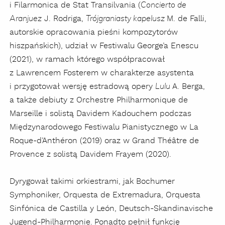
i
Filarmonica de Stat Transilvania (
C
oncierto de
J. Rodriga,
M. de Falli,
Aranjuez
Trójgraniasty kapelusz
autorskie opracowania pieśni kompozytorów
hiszpańskich), udział w Festiwalu George’a Enescu
(2021), w ramach którego współpracował
z Lawrencem Fosterem w charakterze asystenta
i przygotował wersję estradową opery
A. Berga,
Lulu
a także debiuty z
Orchestre Philharmonique de
Marseille i solistą Davidem Kadouchem podczas
Międzynarodowego Festiwalu Pianistycznego w L
a
Roque-d’Anthéron
(
2019) oraz w Grand Théâtre de
Provence z solistą
Davidem Frayem (2020).
Dyrygował takimi orkiestrami, jak Bochumer
Symphoniker,
Orquesta de Extremadura, Orquesta
Sinfónica
de Castilla y León,
Deutsch-Skandinavische
Jugend-Philharmonie.
Ponadto pełnił funkcję