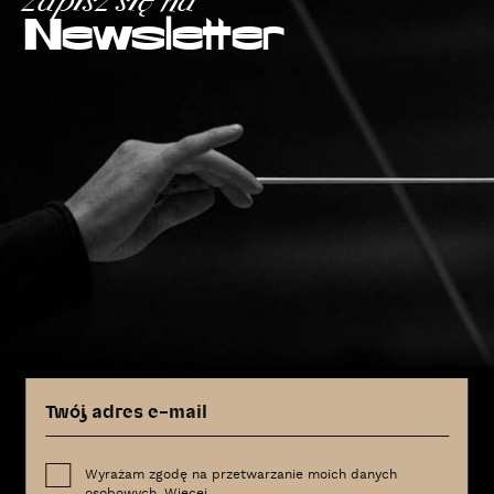
Zapisz się na
Newsletter
Wyrażam zgodę na przetwarzanie moich danych
osobowych.
Więcej
.