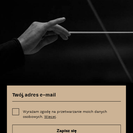
Wyrażam zgodę na przetwarzanie moich danych
osobowych.
Więcej
.
Zapisz się