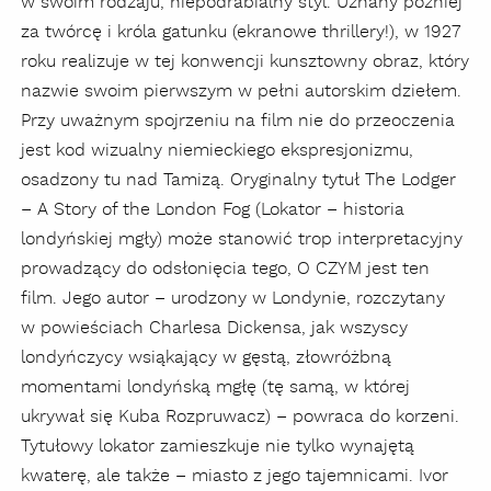
w swoim rodzaju, niepodrabialny styl. Uznany później
za twórcę i króla gatunku (ekranowe thrillery!), w 1927
roku realizuje w tej konwencji kunsztowny obraz, który
nazwie swoim pierwszym w pełni autorskim dziełem.
Przy uważnym spojrzeniu na film nie do przeoczenia
jest kod wizualny niemieckiego ekspresjonizmu,
osadzony tu nad Tamizą. Oryginalny tytuł The Lodger
– A Story of the London Fog (Lokator – historia
londyńskiej mgły) może stanowić trop interpretacyjny
prowadzący do odsłonięcia tego, O CZYM jest ten
film. Jego autor – urodzony w Londynie, rozczytany
w powieściach Charlesa Dickensa, jak wszyscy
londyńczycy wsiąkający w gęstą, złowróżbną
momentami londyńską mgłę (tę samą, w której
ukrywał się Kuba Rozpruwacz) – powraca do korzeni.
Tytułowy lokator zamieszkuje nie tylko wynajętą
kwaterę, ale także – miasto z jego tajemnicami. Ivor