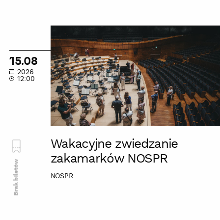
Wakacyjne
zwiedzanie
zakamarków
15.08
NOSPR
2026
12:00
Wakacyjne zwiedzanie
zakamarków NOSPR
Brak biletów
NOSPR