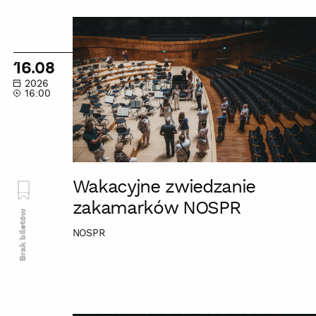
Wakacyjne
zwiedzanie
zakamarków
16.08
NOSPR
2026
16:00
Wakacyjne zwiedzanie
zakamarków NOSPR
Brak biletów
NOSPR