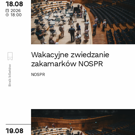
18.08
NOSPR
2026
18:00
Wakacyjne zwiedzanie
zakamarków NOSPR
Brak biletów
NOSPR
Wakacyjne
zwiedzanie
zakamarków
19.08
NOSPR