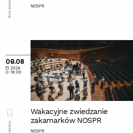
Brak biletów
NOSPR
Wakacyjne
zwiedzanie
zakamarków
09.08
NOSPR
2026
18:00
Wakacyjne zwiedzanie
zakamarków NOSPR
Brak biletów
NOSPR