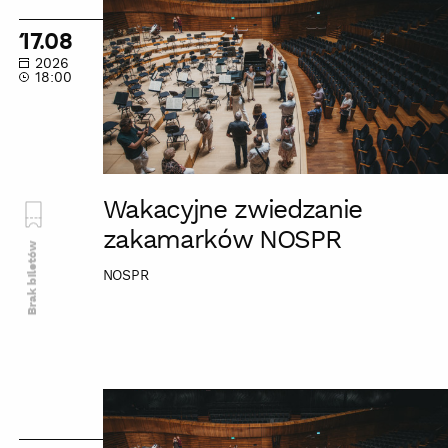
zwiedzanie
zakamarków
17.08
NOSPR
2026
18:00
Wakacyjne zwiedzanie
zakamarków NOSPR
Brak biletów
NOSPR
Wakacyjne
zwiedzanie
zakamarków