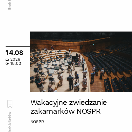
Wakacyjne
zwiedzanie
zakamarków
14.08
NOSPR
2026
18:00
Wakacyjne zwiedzanie
zakamarków NOSPR
Brak biletów
NOSPR