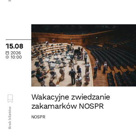
Wakacyjne
zwiedzanie
zakamarków
15.08
NOSPR
2026
10:00
Wakacyjne zwiedzanie
zakamarków NOSPR
Brak biletów
NOSPR