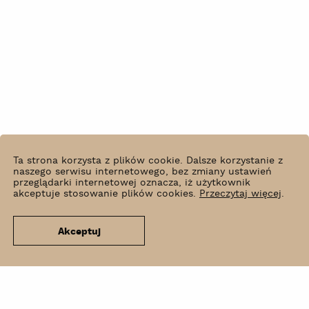
Ta strona korzysta z plików cookie. Dalsze korzystanie z
naszego serwisu internetowego, bez zmiany ustawień
przeglądarki internetowej oznacza, iż użytkownik
akceptuje stosowanie plików cookies.
Przeczytaj więcej
.
Akceptuj