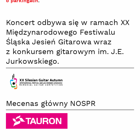
o parkingach
.
Koncert odbywa się w ramach XX
Międzynarodowego Festiwalu
Śląska Jesień Gitarowa wraz
z konkursem gitarowym im. J.E.
Jurkowskiego.
XX
Mecenas główny NOSPR
Śląska
Jesień
Gitarowa
Tauron