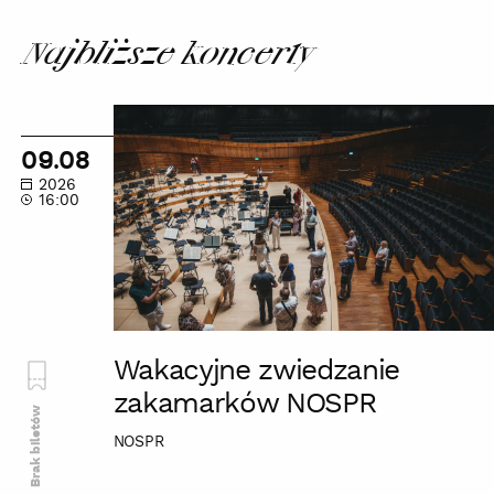
Najbliższe koncerty
Wakacyjne
zwiedzanie
09.08
zakamarków
2026
NOSPR
16:00
Wakacyjne zwiedzanie
zakamarków NOSPR
Brak biletów
NOSPR