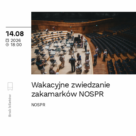
Wakacyjne
zwiedzanie
zakamarków
14.08
NOSPR
2026
18:00
Wakacyjne zwiedzanie
zakamarków NOSPR
Brak biletów
NOSPR