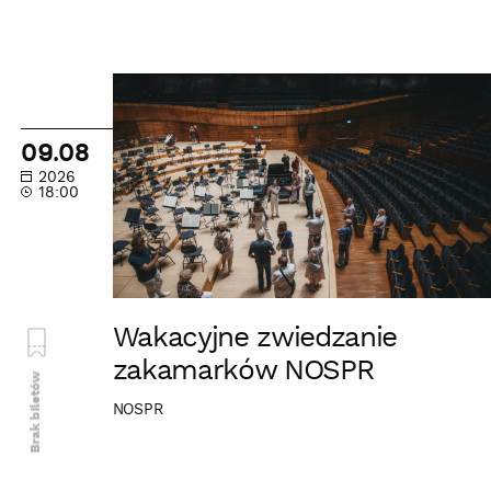
Wakacyjne
zwiedzanie
zakamarków
09.08
NOSPR
2026
18:00
Wakacyjne zwiedzanie
zakamarków NOSPR
Brak biletów
NOSPR