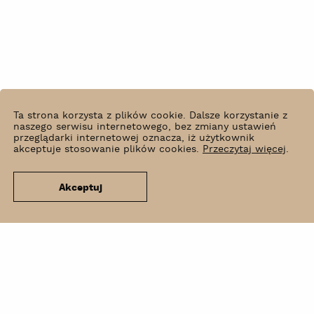
Ta strona korzysta z plików cookie. Dalsze korzystanie z
naszego serwisu internetowego, bez zmiany ustawień
przeglądarki internetowej oznacza, iż użytkownik
akceptuje stosowanie plików cookies.
Przeczytaj więcej
.
Akceptuj