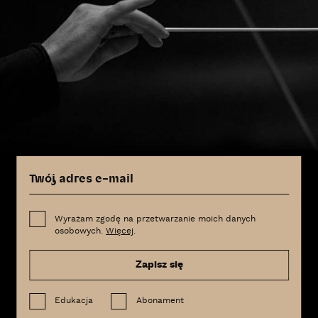
Wyrażam zgodę na przetwarzanie moich danych
osobowych.
Więcej
.
Zapisz się
Edukacja
Abonament