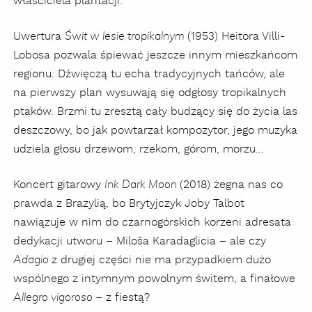
właściciela plantacji.
Uwertura
(1953) Heitora Villi-
Świt w lesie tropikalnym
Lobosa pozwala śpiewać jeszcze innym mieszkańcom
regionu. Dźwięczą tu echa tradycyjnych tańców, ale
na pierwszy plan wysuwają się odgłosy tropikalnych
ptaków. Brzmi tu zresztą cały budzący się do życia las
deszczowy, bo jak powtarzał kompozytor, jego muzyka
udziela głosu drzewom, rzekom, górom, morzu…
Koncert gitarowy
(2018) żegna nas co
Ink Dark Moon
prawda z Brazylią, bo Brytyjczyk Joby Talbot
nawiązuje w nim do czarnogórskich korzeni adresata
dedykacji utworu – Miloša Karadaglicia – ale czy
z drugiej części nie ma przypadkiem dużo
Adagio
wspólnego z intymnym powolnym świtem, a finałowe
– z fiestą?
Allegro vigoroso