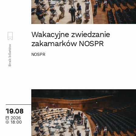
Wakacyjne zwiedzanie
zakamarków NOSPR
Brak biletów
NOSPR
Wakacyjne
zwiedzanie
zakamarków
19.08
NOSPR
2026
18:00