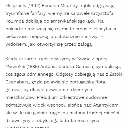
(1992) Ronalda Mirandy trąbki odgrywają
Horyzonty
tryumfalne fanfary, wiemy, że karawele Krzysztofa
Kolumba dobijają do amerykańskiego lądu. Na
pokładzie mieszają się rozmaite emocje: ekscytacja,
ciekawość, niepokój, a ostatecznie zachwyt –
widokiem, jaki otworzył się przed załogą.
Kiedy te same trąbki słyszymy w
z opery
Świcie
(1889) Antônia Carlosa Gomesa, symbolizują
Niewolnik
coś zgoła odmiennego. Odgłosy dobiegają nas z Zatoki
Guanabara, gdzie pojawia się portugalska flota,
gotowa, by dławić powstanie rdzennych
mieszkańców. Preludium orkiestrowe cudownie
odmalowuje widok wschodu słońca nad Atlantykiem,
ale w tle nie gaśnie tragiczna historia trudnej miłości
dziewczyny z tubylczego ludu Tamoio i syna