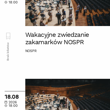
18:00
Wakacyjne zwiedzanie
zakamarków NOSPR
Brak biletów
NOSPR
Wakacyjne
zwiedzanie
zakamarków
18.08
NOSPR
2026
18:00