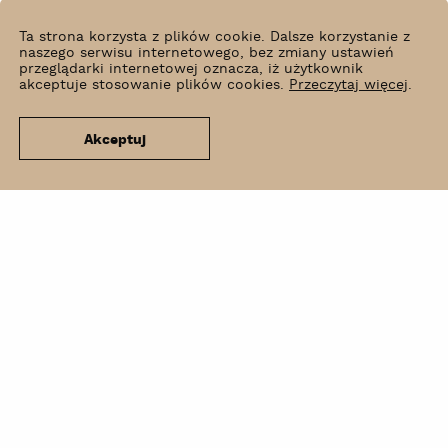
Ta strona korzysta z plików cookie. Dalsze korzystanie z
naszego serwisu internetowego, bez zmiany ustawień
przeglądarki internetowej oznacza, iż użytkownik
akceptuje stosowanie plików cookies.
Przeczytaj więcej
.
Akceptuj
Co słychać?
Wynajem
Kontakt