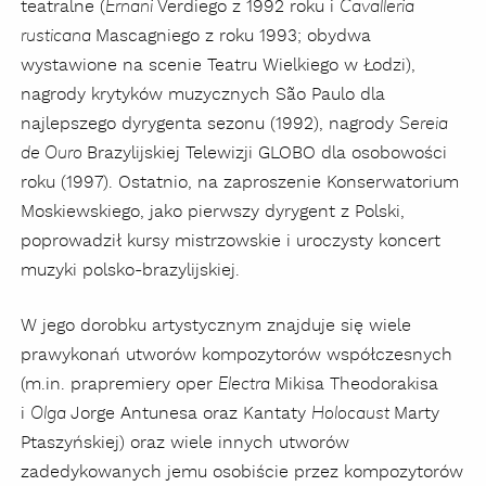
teatralne (
Verdiego z 1992 roku i
Ernani
Cavalleria
Mascagniego z roku 1993; obydwa
rusticana
wystawione na scenie Teatru Wielkiego w Łodzi),
nagrody krytyków muzycznych São Paulo dla
najlepszego dyrygenta sezonu (1992), nagrody
Sereia
Brazylijskiej Telewizji GLOBO dla osobowości
de Ouro
roku (1997). Ostatnio, na zaproszenie Konserwatorium
Moskiewskiego, jako pierwszy dyrygent z Polski,
poprowadził kursy mistrzowskie i uroczysty koncert
muzyki polsko-brazylijskiej.
W jego dorobku artystycznym znajduje się wiele
prawykonań utworów kompozytorów współczesnych
(m.in. prapremiery oper
Mikisa Theodorakisa
Electra
i
Jorge Antunesa oraz Kantaty
Marty
Olga
Holocaust
Ptaszyńskiej) oraz wiele innych utworów
zadedykowanych jemu osobiście przez kompozytorów