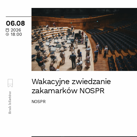
Wakacyjne
zwiedzanie
06.08
zakamarków
2026
NOSPR
18:00
Wakacyjne zwiedzanie
zakamarków NOSPR
Brak biletów
NOSPR