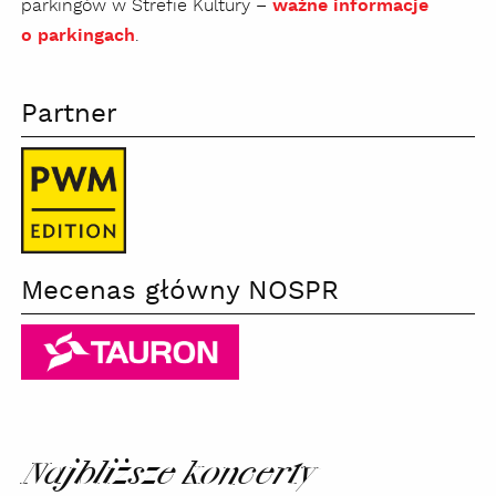
parkingów w Strefie Kultury –
ważne informacje
o parkingach
.
Partner
PWM
Mecenas główny NOSPR
2026
Tauron
Najbliższe koncerty