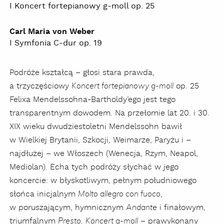
I Koncert fortepianowy g-moll op. 25
Carl Maria von Weber
I Symfonia C-dur op. 19
Podróże kształcą – głosi stara prawda,
a trzyczęściowy
op. 25
Koncert fortepianowy g-moll
Felixa Mendelssohna-Bartholdy’ego jest tego
transparentnym dowodem. Na przełomie lat 20. i 30.
XIX wieku dwudziestoletni Mendelssohn bawił
w Wielkiej Brytanii, Szkocji, Weimarze, Paryżu i –
najdłużej – we Włoszech (Wenecja, Rzym, Neapol,
Mediolan). Echa tych podróży słychać w jego
koncercie: w błyskotliwym, pełnym południowego
słońca inicjalnym
,
Molto allegro con fuoco
w poruszającym, hymnicznym
i finałowym,
Andante
triumfalnym
.
– prawykonany
Presto
Koncert g-moll