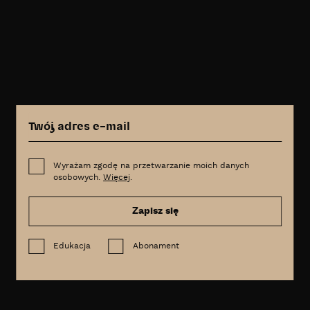
Wyrażam zgodę na przetwarzanie moich danych
osobowych.
Więcej
.
Zapisz się
Edukacja
Abonament