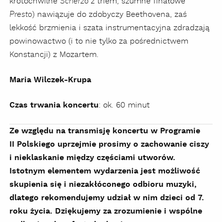
krotochwilne
z triem, szumne finałowe
Scherzo
) nawiązuje do zdobyczy Beethovena, zaś
Presto
lekkość brzmienia i szata instrumentacyjna zdradzają
powinowactwo (i to nie tylko za pośrednictwem
Konstancji) z Mozartem.
Maria Wilczek-Krupa
Czas trwania koncertu
: ok. 60 minut
Ze względu na transmisję koncertu w Programie
II Polskiego uprzejmie prosimy o zachowanie ciszy
i nieklaskanie między częściami utworów.
Istotnym elementem wydarzenia jest możliwość
skupienia się i niezakłóconego odbioru muzyki,
dlatego rekomendujemy udział w nim dzieci od 7.
roku życia. Dziękujemy za zrozumienie i wspólne