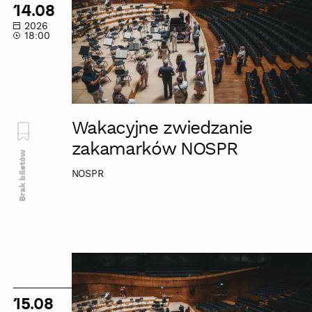
zakamarków
14.08
NOSPR
2026
18:00
Wakacyjne zwiedzanie
zakamarków NOSPR
Brak biletów
NOSPR
Wakacyjne
zwiedzanie
zakamarków
15.08
NOSPR