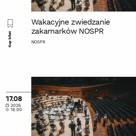
Wakacyjne zwiedzanie
zakamarków NOSPR
Kup bilet
NOSPR
Wakacyjne
zwiedzanie
zakamarków
17.08
NOSPR
2026
18:00