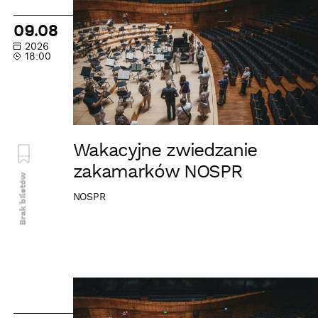
zwiedzanie
zakamarków
09.08
NOSPR
2026
18:00
Wakacyjne zwiedzanie
zakamarków NOSPR
Brak biletów
NOSPR
Wakacyjne
zwiedzanie