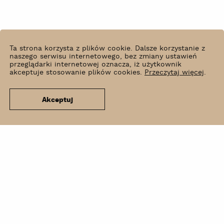
Ta strona korzysta z plików cookie. Dalsze korzystanie z
naszego serwisu internetowego, bez zmiany ustawień
przeglądarki internetowej oznacza, iż użytkownik
akceptuje stosowanie plików cookies.
Przeczytaj więcej
.
Akceptuj
Co słychać?
Wynajem