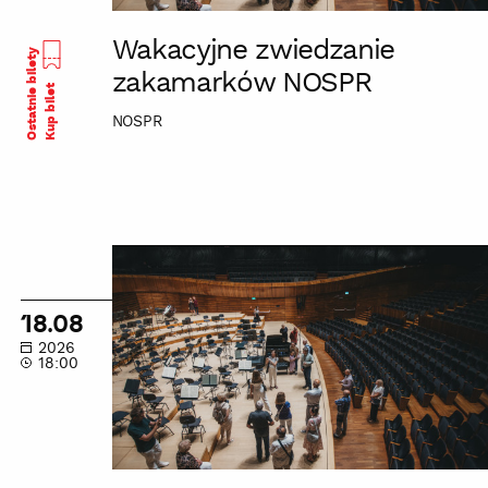
Wakacyjne zwiedzanie
Ostatnie bilety
zakamarków NOSPR
Kup bilet
NOSPR
Wakacyjne
zwiedzanie
zakamarków
18.08
NOSPR
2026
18:00