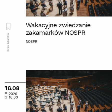
Wakacyjne zwiedzanie
zakamarków NOSPR
Brak biletów
NOSPR
Wakacyjne
zwiedzanie
zakamarków
16.08
NOSPR
2026
18:00