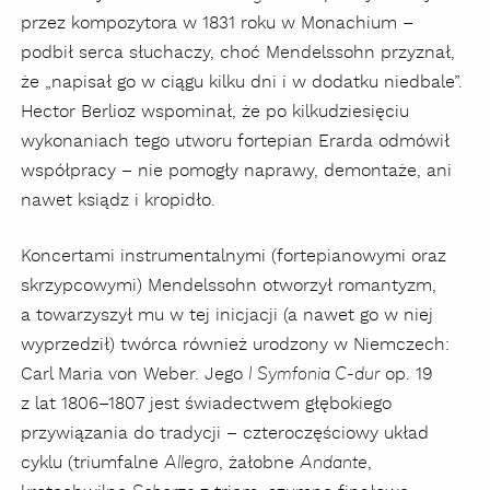
przez kompozytora w 1831 roku w Monachium –
podbił serca słuchaczy, choć Mendelssohn przyznał,
że „napisał go w ciągu kilku dni i w dodatku niedbale”.
Hector Berlioz wspominał, że po kilkudziesięciu
wykonaniach tego utworu fortepian Erarda odmówił
współpracy – nie pomogły naprawy, demontaże, ani
nawet ksiądz i kropidło.
Koncertami instrumentalnymi (fortepianowymi oraz
skrzypcowymi) Mendelssohn otworzył romantyzm,
a towarzyszył mu w tej inicjacji (a nawet go w niej
wyprzedził) twórca również urodzony w Niemczech:
Carl Maria von Weber. Jego
op. 19
I Symfonia C-dur
z lat 1806–1807 jest świadectwem głębokiego
przywiązania do tradycji – czteroczęściowy układ
cyklu (triumfalne
, żałobne
,
Allegro
Andante