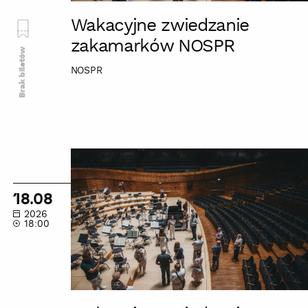
Wakacyjne zwiedzanie
zakamarków NOSPR
Brak biletów
NOSPR
Wakacyjne
zwiedzanie
zakamarków
18.08
NOSPR
2026
18:00