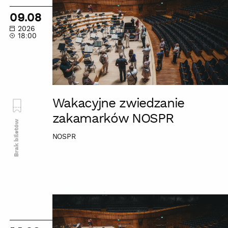
zakamarków
09.08
NOSPR
2026
18:00
Wakacyjne zwiedzanie
zakamarków NOSPR
Brak biletów
NOSPR
Wakacyjne
zwiedzanie
zakamarków