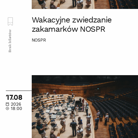
Wakacyjne zwiedzanie
zakamarków NOSPR
Brak biletów
NOSPR
Wakacyjne
zwiedzanie
zakamarków
17.08
NOSPR
2026
18:00