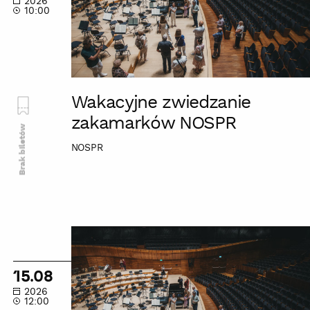
2026
10:00
Wakacyjne zwiedzanie
zakamarków NOSPR
Brak biletów
NOSPR
Wakacyjne
zwiedzanie
zakamarków
15.08
NOSPR
2026
12:00