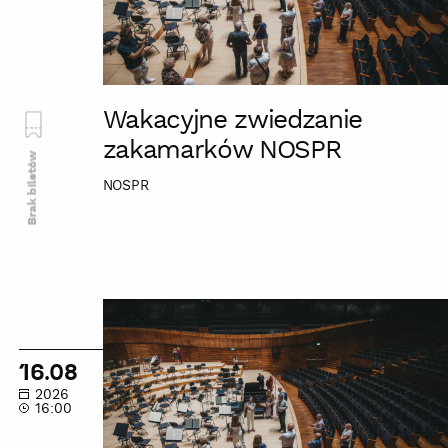
Wakacyjne zwiedzanie
zakamarków NOSPR
Brak biletów
NOSPR
Wakacyjne
zwiedzanie
zakamarków
16.08
NOSPR
2026
16:00