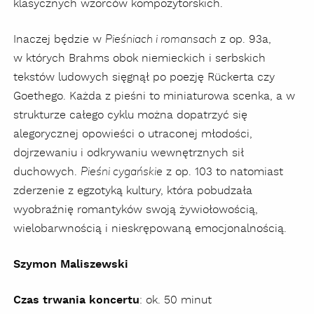
klasycznych wzorców kompozytorskich.
Inaczej będzie w
z op. 93a,
Pieśniach i romansach
w których Brahms obok niemieckich i serbskich
tekstów ludowych sięgnął po poezję Rückerta czy
Goethego. Każda z pieśni to miniaturowa scenka, a w
strukturze całego cyklu można dopatrzyć się
alegorycznej opowieści o utraconej młodości,
dojrzewaniu i odkrywaniu wewnętrznych sił
duchowych.
z op. 103 to natomiast
Pieśni cygańskie
zderzenie z egzotyką kultury, która pobudzała
wyobraźnię romantyków swoją żywiołowością,
wielobarwnością i nieskrępowaną emocjonalnością.
Szymon Maliszewski
Czas trwania koncertu
: ok. 50 minut