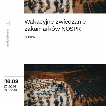
Wakacyjne zwiedzanie
zakamarków NOSPR
Brak biletów
NOSPR
Wakacyjne
zwiedzanie
zakamarków
16.08
NOSPR
2026
18:00