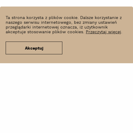
Ta strona korzysta z plików cookie. Dalsze korzystanie z
naszego serwisu internetowego, bez zmiany ustawień
przeglądarki internetowej oznacza, iż użytkownik
akceptuje stosowanie plików cookies.
Przeczytaj więcej
.
Akceptuj
Co słychać?
Wynajem
Kontakt