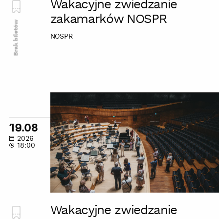
Wakacyjne zwiedzanie
zakamarków NOSPR
Brak biletów
NOSPR
Wakacyjne
zwiedzanie
zakamarków
19.08
NOSPR
2026
18:00
Wakacyjne zwiedzanie