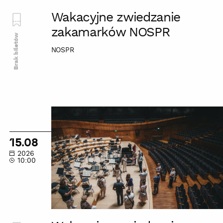
Wakacyjne zwiedzanie
zakamarków NOSPR
Brak biletów
NOSPR
Wakacyjne
zwiedzanie
zakamarków
15.08
NOSPR
2026
10:00