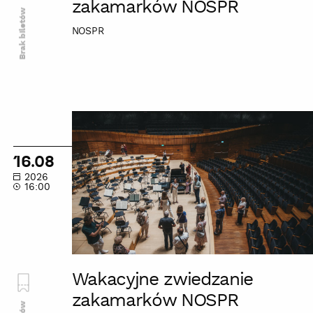
zakamarków NOSPR
Brak biletów
NOSPR
Wakacyjne
zwiedzanie
zakamarków
16.08
NOSPR
2026
16:00
Wakacyjne zwiedzanie
zakamarków NOSPR