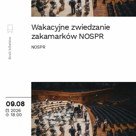
Wakacyjne zwiedzanie
zakamarków NOSPR
Brak biletów
NOSPR
Wakacyjne
zwiedzanie
zakamarków
09.08
NOSPR
2026
18:00