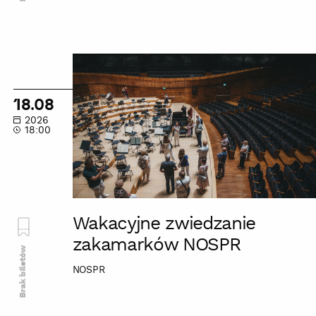
Wakacyjne
zwiedzanie
zakamarków
18.08
NOSPR
2026
18:00
Wakacyjne zwiedzanie
zakamarków NOSPR
Brak biletów
NOSPR