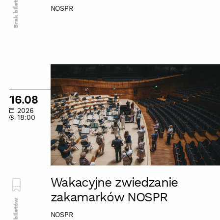
Brak biletów
NOSPR
Wakacyjne
zwiedzanie
zakamarków
16.08
NOSPR
2026
18:00
Wakacyjne zwiedzanie
zakamarków NOSPR
Brak biletów
NOSPR