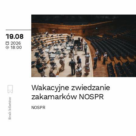
Wakacyjne
zwiedzanie
zakamarków
19.08
NOSPR
2026
18:00
Wakacyjne zwiedzanie
zakamarków NOSPR
Brak biletów
NOSPR