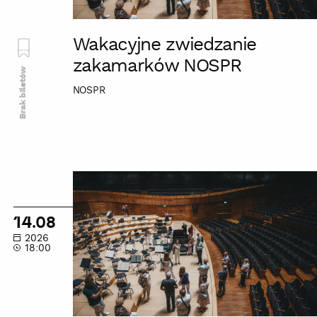
Wakacyjne zwiedzanie
zakamarków NOSPR
Brak biletów
NOSPR
Wakacyjne
zwiedzanie
zakamarków
14.08
NOSPR
2026
18:00