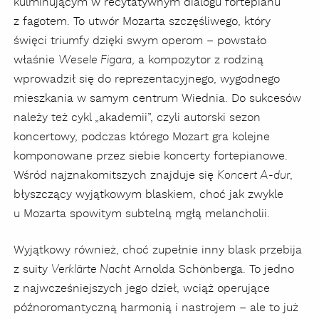
kulminującym w recytatywnym dialogu fortepianu
z fagotem. To utwór Mozarta szczęśliwego, który
święci triumfy dzięki swym operom – powstało
właśnie
, a kompozytor z rodziną
Wesele Figara
wprowadził się do reprezentacyjnego, wygodnego
mieszkania w samym centrum Wiednia. Do sukcesów
należy też cykl „akademii”, czyli autorski sezon
koncertowy, podczas którego Mozart gra kolejne
komponowane przez siebie koncerty fortepianowe.
Wśród najznakomitszych znajduje się
,
Koncert A-dur
błyszczący wyjątkowym blaskiem, choć jak zwykle
u Mozarta spowitym subtelną mgłą melancholii.
Wyjątkowy również, choć zupełnie inny blask przebija
z suity
Arnolda Schönberga. To jedno
Verklärte Nacht
z najwcześniejszych jego dzieł, wciąż operujące
późnoromantyczną harmonią i nastrojem – ale to już