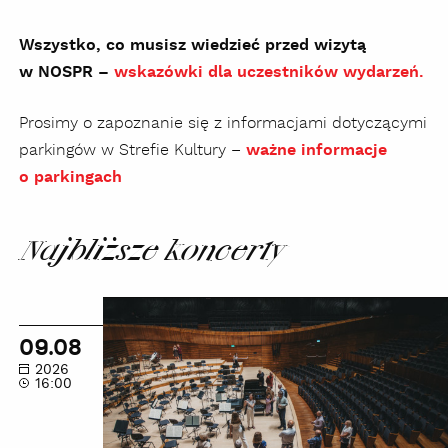
Wszystko, co musisz wiedzieć przed wizytą
w NOSPR –
wskazówki dla uczestników wydarzeń.
Prosimy o zapoznanie się z informacjami dotyczącymi
parkingów w Strefie Kultury –
ważne informacje
o parkingach
Najbliższe koncerty
Wakacyjne
zwiedzanie
09.08
zakamarków
2026
NOSPR
16:00