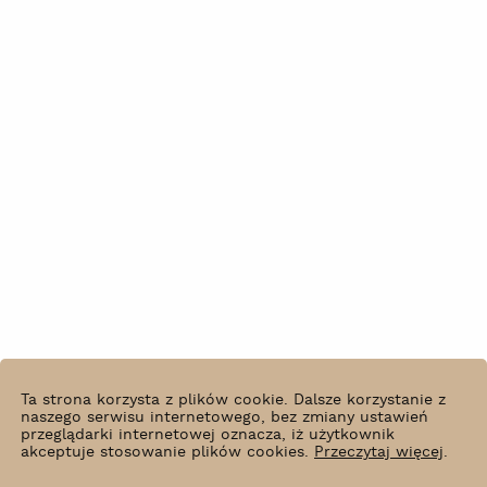
Ta strona korzysta z plików cookie. Dalsze korzystanie z
naszego serwisu internetowego, bez zmiany ustawień
przeglądarki internetowej oznacza, iż użytkownik
akceptuje stosowanie plików cookies.
Przeczytaj więcej
.