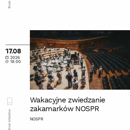
Wakacyjne
zwiedzanie
zakamarków
17.08
NOSPR
2026
18:00
Wakacyjne zwiedzanie
zakamarków NOSPR
Brak biletów
NOSPR