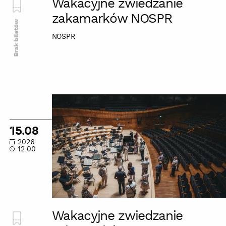
Wakacyjne zwiedzanie
zakamarków NOSPR
Brak biletów
NOSPR
Wakacyjne
zwiedzanie
zakamarków
15.08
NOSPR
2026
12:00
Wakacyjne zwiedzanie