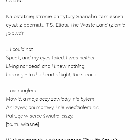
światła.
Na ostatniej stronie partytury Saariaho zamieściła
cytat z poematu T.S. Eliota
(
The Waste Land
Ziemia
):
Jałowa
... I could not
Speak, and my eyes failed, I was neither
Living nor dead, and I knew nothing,
Looking into the heart of light, the silence.
... nie mogłem
Mówić, a moje oczy zawiodły, nie byłem
Ani żywy, ani martwy, i nie wiedziałem nic,
Patrząc w serce światła, ciszy.
[tłum. własne]