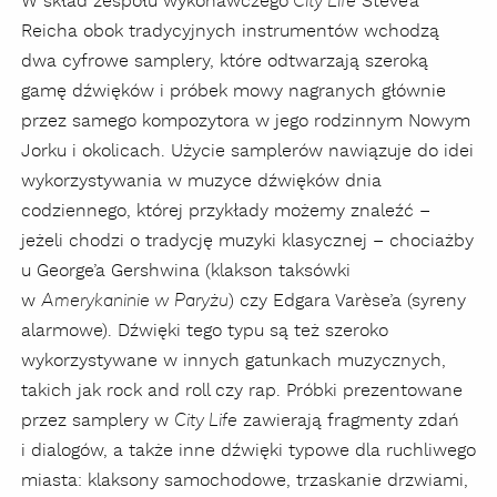
W skład zespołu wykonawczego
Steve’a
City Life
Reicha obok tradycyjnych instrumentów wchodzą
dwa cyfrowe samplery, które odtwarzają szeroką
gamę dźwięków i próbek mowy nagranych głównie
przez samego kompozytora w jego rodzinnym Nowym
Jorku i okolicach. Użycie samplerów nawiązuje do idei
wykorzystywania w muzyce dźwięków dnia
codziennego, której przykłady możemy znaleźć –
jeżeli chodzi o tradycję muzyki klasycznej – chociażby
u George’a Gershwina (klakson taksówki
w
) czy Edgara Varèse’a (syreny
Amerykaninie w Paryżu
alarmowe). Dźwięki tego typu są też szeroko
wykorzystywane w innych gatunkach muzycznych,
takich jak rock and roll czy rap. Próbki prezentowane
przez samplery w
zawierają fragmenty zdań
City Life
i dialogów, a także inne dźwięki typowe dla ruchliwego
miasta: klaksony samochodowe, trzaskanie drzwiami,