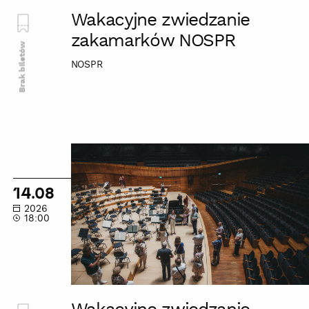
Wakacyjne zwiedzanie
zakamarków NOSPR
Brak biletów
NOSPR
Wakacyjne
zwiedzanie
zakamarków
14.08
NOSPR
2026
18:00