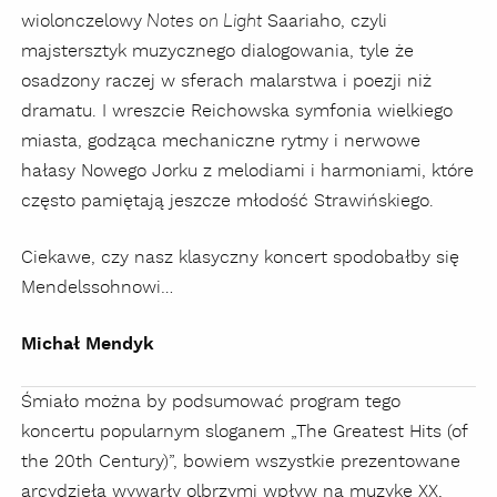
wiolonczelowy
Saariaho, czyli
Notes on Light
majstersztyk muzycznego dialogowania, tyle że
osadzony raczej w sferach malarstwa i poezji niż
dramatu. I wreszcie Reichowska symfonia wielkiego
miasta, godząca mechaniczne rytmy i nerwowe
hałasy Nowego Jorku z melodiami i harmoniami, które
często pamiętają jeszcze młodość Strawińskiego.
Ciekawe, czy nasz klasyczny koncert spodobałby się
Mendelssohnowi…
Michał Mendyk
Śmiało można by podsumować program tego
koncertu popularnym sloganem „The Greatest Hits (of
the 20th Century)”, bowiem wszystkie prezentowane
arcydzieła wywarły olbrzymi wpływ na muzykę XX,