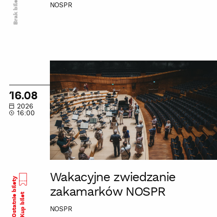
Brak biletów
NOSPR
Wakacyjne
zwiedzanie
zakamarków
16.08
NOSPR
2026
16:00
Wakacyjne zwiedzanie
Ostatnie bilety
zakamarków NOSPR
Kup bilet
NOSPR