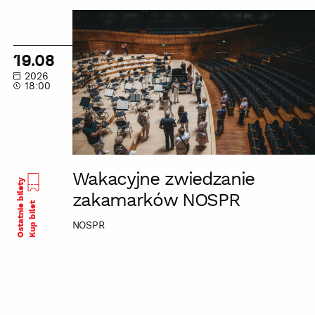
Wakacyjne
zwiedzanie
zakamarków
19.08
NOSPR
2026
18:00
Wakacyjne zwiedzanie
Ostatnie bilety
zakamarków NOSPR
Kup bilet
NOSPR