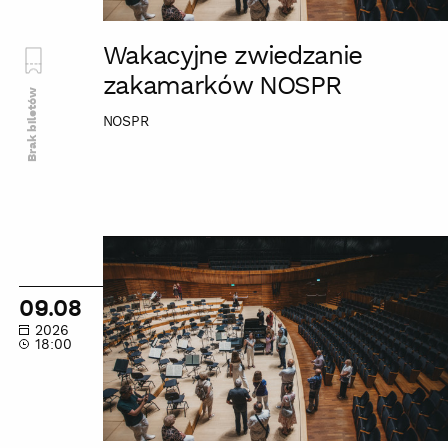
Wakacyjne zwiedzanie
zakamarków NOSPR
Brak biletów
NOSPR
Wakacyjne
zwiedzanie
zakamarków
09.08
NOSPR
2026
18:00