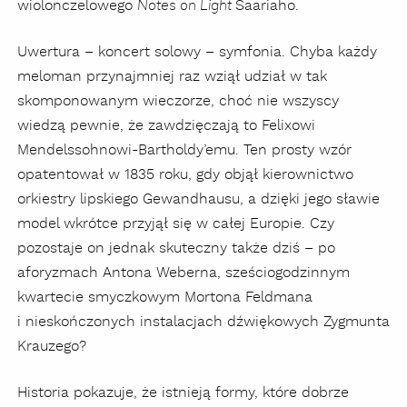
wiolonczelowego
Saariaho.
Notes on Light
Uwertura – koncert solowy – symfonia. Chyba każdy
meloman przynajmniej raz wziął udział w tak
skomponowanym wieczorze, choć nie wszyscy
wiedzą pewnie, że zawdzięczają to Felixowi
Mendelssohnowi-Bartholdy’emu. Ten prosty wzór
opatentował w 1835 roku, gdy objął kierownictwo
orkiestry lipskiego Gewandhausu, a dzięki jego sławie
model wkrótce przyjął się w całej Europie. Czy
pozostaje on jednak skuteczny także dziś – po
aforyzmach Antona Weberna, sześciogodzinnym
kwartecie smyczkowym Mortona Feldmana
i nieskończonych instalacjach dźwiękowych Zygmunta
Krauzego?
Historia pokazuje, że istnieją formy, które dobrze