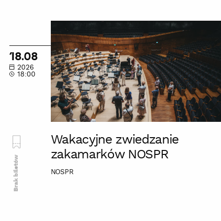
Wakacyjne
zwiedzanie
zakamarków
18.08
NOSPR
2026
18:00
Wakacyjne zwiedzanie
zakamarków NOSPR
Brak biletów
NOSPR