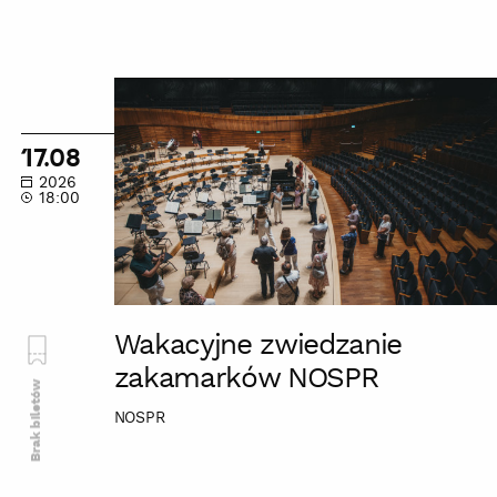
Wakacyjne
zwiedzanie
zakamarków
17.08
NOSPR
2026
18:00
Wakacyjne zwiedzanie
zakamarków NOSPR
Brak biletów
NOSPR