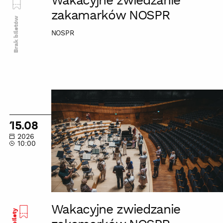
Wakacyjne zwiedzanie
zakamarków NOSPR
Brak biletów
NOSPR
Wakacyjne
zwiedzanie
zakamarków
15.08
NOSPR
2026
10:00
Wakacyjne zwiedzanie