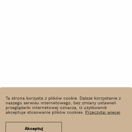
Ta strona korzysta z plików cookie. Dalsze korzystanie z
naszego serwisu internetowego, bez zmiany ustawień
przeglądarki internetowej oznacza, iż użytkownik
akceptuje stosowanie plików cookies.
Przeczytaj więcej
.
Akceptuj