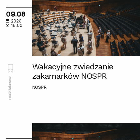
zwiedzanie
zakamarków
09.08
NOSPR
2026
18:00
Wakacyjne zwiedzanie
zakamarków NOSPR
Brak biletów
NOSPR
Wakacyjne
zwiedzanie