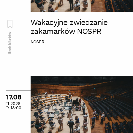
Wakacyjne zwiedzanie
zakamarków NOSPR
Brak biletów
NOSPR
Wakacyjne
zwiedzanie
zakamarków
17.08
NOSPR
2026
18:00