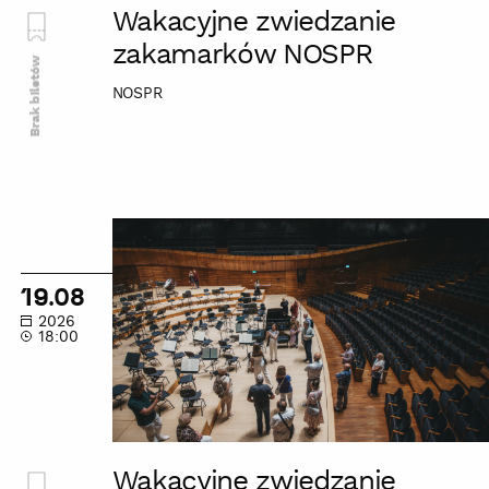
Wakacyjne zwiedzanie
zakamarków NOSPR
Brak biletów
NOSPR
Wakacyjne
zwiedzanie
zakamarków
19.08
NOSPR
2026
18:00
Wakacyjne zwiedzanie