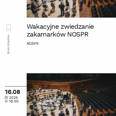
Wakacyjne zwiedzanie
zakamarków NOSPR
Brak biletów
NOSPR
Wakacyjne
zwiedzanie
zakamarków
16.08
NOSPR
2026
18:00