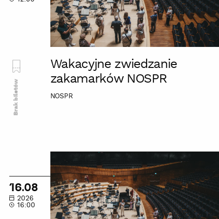
Wakacyjne zwiedzanie
zakamarków NOSPR
Brak biletów
NOSPR
Wakacyjne
zwiedzanie
zakamarków
16.08
NOSPR
2026
16:00