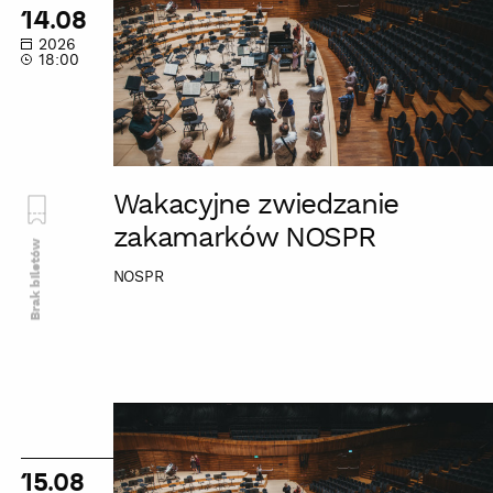
zakamarków
14.08
NOSPR
2026
18:00
Wakacyjne zwiedzanie
zakamarków NOSPR
Brak biletów
NOSPR
Wakacyjne
zwiedzanie
zakamarków
15.08