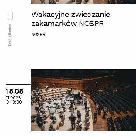
Wakacyjne zwiedzanie
zakamarków NOSPR
Brak biletów
NOSPR
Wakacyjne
zwiedzanie
zakamarków
18.08
NOSPR
2026
18:00