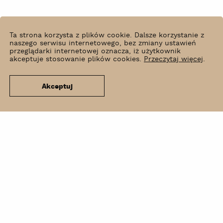
Ta strona korzysta z plików cookie. Dalsze korzystanie z
naszego serwisu internetowego, bez zmiany ustawień
przeglądarki internetowej oznacza, iż użytkownik
akceptuje stosowanie plików cookies.
Przeczytaj więcej
.
Akceptuj
Co słychać?
Wynajem