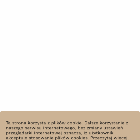
Ta strona korzysta z plików cookie. Dalsze korzystanie z
naszego serwisu internetowego, bez zmiany ustawień
przeglądarki internetowej oznacza, iż użytkownik
akceptuje stosowanie plików cookies.
Przeczytaj więcej
.