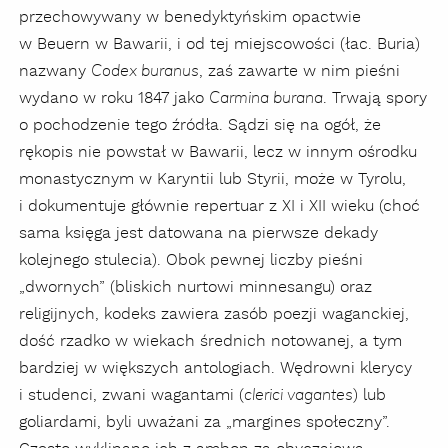
przechowywany w benedyktyńskim opactwie
w Beuern w Bawarii, i od tej miejscowości (łac. Buria)
nazwany
, zaś zawarte w nim pieśni
Codex buranus
wydano w roku 1847 jako
. Trwają spory
Carmina burana
o pochodzenie tego źródła. Sądzi się na ogół, że
rękopis nie powstał w Bawarii, lecz w innym ośrodku
monastycznym w Karyntii lub Styrii, może w Tyrolu,
i dokumentuje głównie repertuar z XI i XII wieku (choć
sama księga jest datowana na pierwsze dekady
kolejnego stulecia). Obok pewnej liczby pieśni
„dwornych” (bliskich nurtowi minnesangu) oraz
religijnych, kodeks zawiera zasób poezji waganckiej,
dość rzadko w wiekach średnich notowanej, a tym
bardziej w większych antologiach. Wędrowni klerycy
i studenci, zwani wagantami (
) lub
clerici vagantes
goliardami, byli uważani za „margines społeczny”.