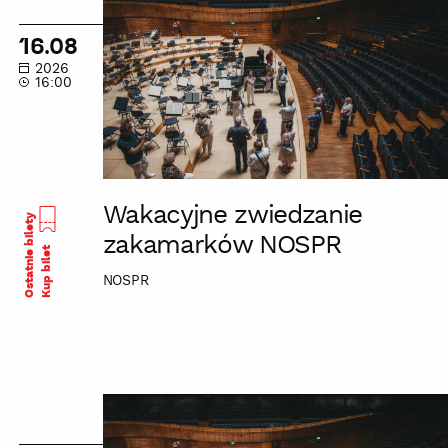
zwiedzanie
zakamarków
16.08
NOSPR
2026
16:00
Wakacyjne zwiedzanie
Ostatnie bilety
zakamarków NOSPR
Kup bilet
NOSPR
Wakacyjne
zwiedzanie