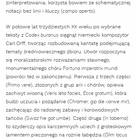
zinterpretowania, korzysta bowiem ze schematycznej
notacji bez linii i kluczy (
).
campo aperto
W połowie lat trzydziestych XX wieku po wybrane
teksty z
sięgnął niemiecki kompozytor
Codex buranus
Carl Orff, tworząc rozbudowaną kantatę podejmującą
tematy średniowiecznego zbioru. Utwór rozpoczyna
się moralizatorskimi rozważaniami sławnego,
monumentalnego chóru
Fortuna imperatrix mundi
(powróci też w zakończeniu). Pierwsza z trzech części
(
), złożonych z grup arii i chórów, opiewa
Primo vere
zachwyt wiosną (
,
), która
Veris leta facies
Ecce gratum
budzi uczucia i pożądanie (
),
Chramer, gip die varwe mir
zachęcając do radosnej zabawy i korowodowych
tańców (
). Część druga (
)
Swaz hie gat umbe
In taberna
to szyderczy opis karczemnych uciech z groteskowym
lamentem pieczonego na rożnie łabędzia (
Olim lacus