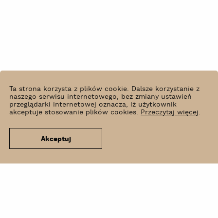
Ta strona korzysta z plików cookie. Dalsze korzystanie z
naszego serwisu internetowego, bez zmiany ustawień
przeglądarki internetowej oznacza, iż użytkownik
akceptuje stosowanie plików cookies.
Przeczytaj więcej
.
Akceptuj