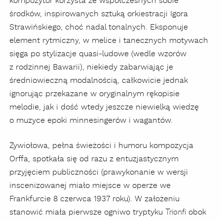
kompozytor korzysta ze współczesnych sobie
środków, inspirowanych sztuką orkiestracji Igora
Strawińskiego, choć nadal tonalnych. Eksponuje
element rytmiczny, w melice i tanecznych motywach
sięga po stylizacje quasi-ludowe (wedle wzorów
z rodzinnej Bawarii), niekiedy zabarwiając je
średniowieczną modalnością, całkowicie jednak
ignorując przekazane w oryginalnym rękopisie
melodie, jak i dość wtedy jeszcze niewielką wiedzę
o muzyce epoki minnesingerów i wagantów.
Żywiołowa, pełna świeżości i humoru kompozycja
Orffa, spotkała się od razu z entuzjastycznym
przyjęciem publiczności (prawykonanie w wersji
inscenizowanej miało miejsce w operze we
Frankfurcie 8 czerwca 1937 roku). W założeniu
stanowić miała pierwsze ogniwo tryptyku
obok
Trionfi