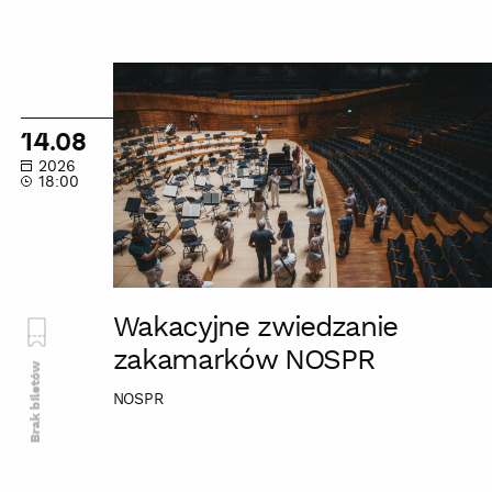
Wakacyjne
zwiedzanie
zakamarków
14.08
NOSPR
2026
18:00
Wakacyjne zwiedzanie
zakamarków NOSPR
Brak biletów
NOSPR