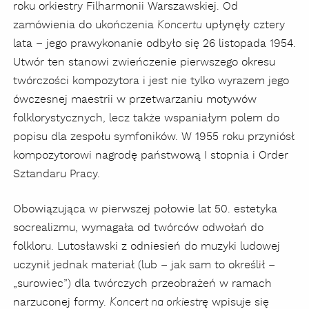
roku orkiestry Filharmonii Warszawskiej. Od
zamówienia do ukończenia
upłynęły cztery
Koncertu
lata – jego prawykonanie odbyło się 26 listopada 1954.
Utwór ten stanowi zwieńczenie pierwszego okresu
twórczości kompozytora i jest nie tylko wyrazem jego
ówczesnej maestrii w przetwarzaniu motywów
folklorystycznych, lecz także wspaniałym polem do
popisu dla zespołu symfoników. W 1955 roku przyniósł
kompozytorowi nagrodę państwową I stopnia i Order
Sztandaru Pracy.
Obowiązująca w pierwszej połowie lat 50. estetyka
socrealizmu, wymagała od twórców odwołań do
folkloru. Lutosławski z odniesień do muzyki ludowej
uczynił jednak materiał (lub – jak sam to określił –
„surowiec”) dla twórczych przeobrażeń w ramach
narzuconej formy.
wpisuje się
Koncert na orkiestrę