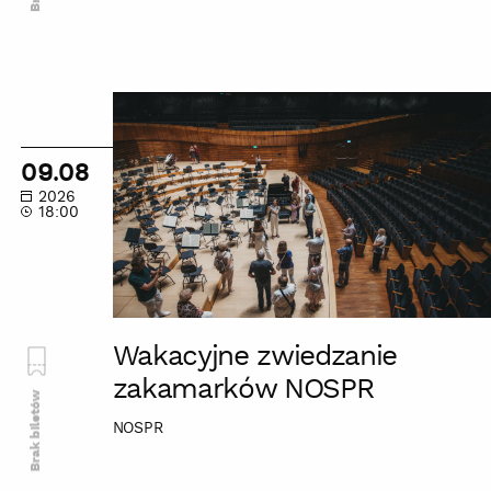
Wakacyjne
zwiedzanie
zakamarków
09.08
NOSPR
2026
18:00
Wakacyjne zwiedzanie
zakamarków NOSPR
Brak biletów
NOSPR