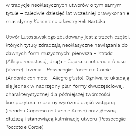
w tradycje neoklasycznych utworów o tym samym
tytule – zaledwie dziesięć lat wcześniej prawykonanie
miał słynny
Beli Bartóka.
Koncert na orkiestrę
Utwór Lutosławskiego zbudowany jest z trzech części,
których tytuły zdradzają neoklasyczne nawiązania do
dawnych form muzycznych: pierwsza -
Intrada
; druga -
(Allegro maestoso)
Capriccio notturno e Arioso
; trzecia -
(Vivace)
Passacaglia, Toccata e Corale
Ogniwa te układają
(Andante con moto – Allegro giusto).
się jednak w nadrzędny plan formy dwuczęściowej,
charakterystycznej dla późniejszej twórczości
kompozytora: możemy wyróżnić część wstępną
(
i
) oraz główną –
Intrada
Cappricio notturno e Arioso
dłuższą i stanowiącą kulminację utworu (
Passacaglia,
).
Toccata e Corale