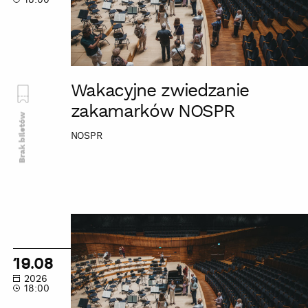
Wakacyjne zwiedzanie
zakamarków NOSPR
Brak biletów
NOSPR
Wakacyjne
zwiedzanie
zakamarków
19.08
NOSPR
2026
18:00