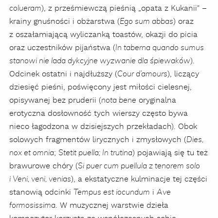
), z prześmiewczą pieśnią „opata z Kukanii" –
colueram
krainy gnuśności i obżarstwa (
) oraz
Ego sum abbas
z oszałamiającą wyliczanką toastów, okazji do picia
oraz uczestników pijaństwa (
In taberna quando sumus
).
stanowi nie lada dykcyjne wyzwanie dla śpiewaków
Odcinek ostatni i najdłuższy (
), liczący
Cour d’amours
dziesięć pieśni, poświęcony jest miłości cielesnej,
opisywanej bez pruderii (
oryginalna
nota bene
erotyczna dosłowność tych wierszy często bywa
nieco łagodzona w dzisiejszych przekładach). Obok
solowych fragmentów lirycznych i zmysłowych (
Dies,
;
) pojawiają się tu też
nox et omnia
Stetit puella; In trutina
brawurowe chóry (
Si puer cum puellula z tenorem solo
), a ekstatyczne kulminacje tej części
i Veni, veni, venias
stanowią odcinki
i
Tempus est iocundum
Ave
. W muzycznej warstwie dzieła
formosissima