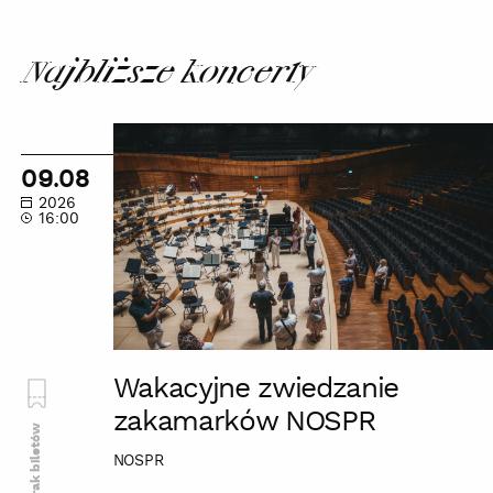
i
TUTTI
Najbliższe koncerty
Wakacyjne
zwiedzanie
09.08
zakamarków
2026
NOSPR
16:00
Wakacyjne zwiedzanie
zakamarków NOSPR
Brak biletów
NOSPR