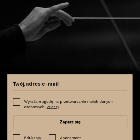
Wyrażam zgodę na przetwarzanie moich danych
osobowych.
Więcej
.
Zapisz się
Edukacja
Abonament