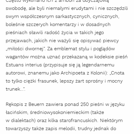
Często wyklinano ich z ambon za obyczajową
swobodę, ale byli niemałymi erudytami i nie szczędzili
swym współczesnym sarkastycznych, cynicznych,
boleśnie szczerych komentarzy i w dosadnych
pieśniach sławili radość życia w takich jego
przejawach, jakich nie ważyli się opisywać piewcy
„miłości dwornej”. Za emblemat stylu i poglądów
wagantów można uznać przekazaną w kodeksie pieśń
Estuans interius (przypisuje się ją legendarnemu
autorowi, znanemu jako Archipoeta z Kolonii): „Cnota
to tylko ciężki frasunek, lepszy żart sprośny i mocny
trunek...”.
Rękopis z Beuern zawiera ponad 250 pieśni w języku
łacińskim, średniowysokoniemieckim (także
w dialektach) oraz kilka starofrancuskich. Niektórym
towarzyszy także zapis melodii, trudny jednak do