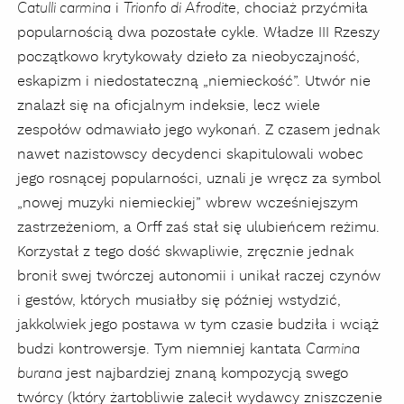
i
, chociaż przyćmiła
Catulli carmina
Trionfo di Afrodite
popularnością dwa pozostałe cykle. Władze III Rzeszy
początkowo krytykowały dzieło za nieobyczajność,
eskapizm i niedostateczną „niemieckość”. Utwór nie
znalazł się na oficjalnym indeksie, lecz wiele
zespołów odmawiało jego wykonań. Z czasem jednak
nawet nazistowscy decydenci skapitulowali wobec
jego rosnącej popularności, uznali je wręcz za symbol
„nowej muzyki niemieckiej” wbrew wcześniejszym
zastrzeżeniom, a Orff zaś stał się ulubieńcem reżimu.
Korzystał z tego dość skwapliwie, zręcznie jednak
bronił swej twórczej autonomii i unikał raczej czynów
i gestów, których musiałby się później wstydzić,
jakkolwiek jego postawa w tym czasie budziła i wciąż
budzi kontrowersje. Tym niemniej kantata
Carmina
jest najbardziej znaną kompozycją swego
burana
twórcy (który żartobliwie zalecił wydawcy zniszczenie