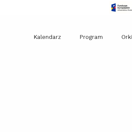
Czas na dokonanie płatności:
00:00
Kalendarz
Program
Ork