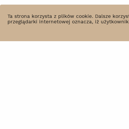
Ta strona korzysta z plików cookie. Dalsze korz
przeglądarki internetowej oznacza, iż użytkowni
Co słychać?
BIP
Wynajem
Polityka prywatności
Kontakt
Deklaracja dostępności
Newsletter
Polityka środowiskowa