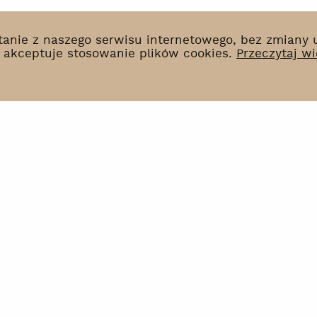
ystanie z naszego serwisu internetowego, bez zmiany
k akceptuje stosowanie plików cookies.
Przeczytaj wi