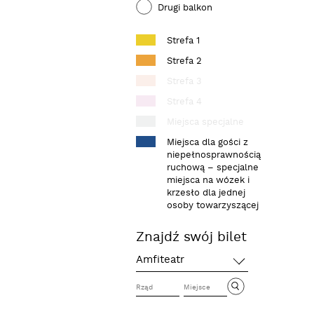
Drugi balkon
Strefa 1
szukaj
Strefa 2
Strefa 3
Strefa 4
Miejsca specjalne
Miejsca dla gości z
niepełnosprawnością
ruchową – specjalne
miejsca na wózek i
krzesło dla jednej
osoby towarzyszącej
Znajdź swój bilet