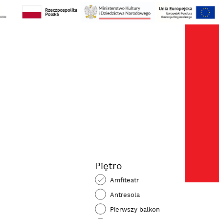
Kos
zak
Moj
kon
Piętro
Amfiteatr
Antresola
Pierwszy balkon