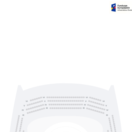
Czas na dokonanie płatności:
00:00
VI
VI
V
V
VI
VI
IV
IV
V
V
III
III
IV
IV
III
III