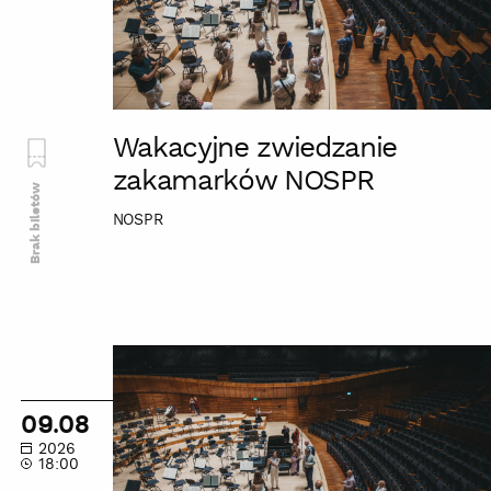
Wakacyjne zwiedzanie
zakamarków NOSPR
Brak biletów
NOSPR
Wakacyjne
zwiedzanie
zakamarków
09.08
NOSPR
2026
18:00