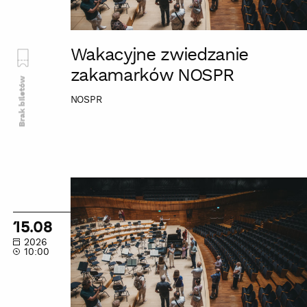
Wakacyjne zwiedzanie
zakamarków NOSPR
Brak biletów
NOSPR
Wakacyjne
zwiedzanie
zakamarków
15.08
NOSPR
2026
10:00