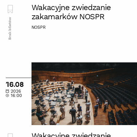
Wakacyjne zwiedzanie
zakamarków NOSPR
Brak biletów
NOSPR
Wakacyjne
zwiedzanie
zakamarków
16.08
NOSPR
2026
16:00
Wakacyjne zwiedzanie