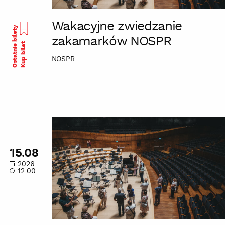
Wakacyjne zwiedzanie
Ostatnie bilety
zakamarków NOSPR
Kup bilet
NOSPR
Wakacyjne
zwiedzanie
zakamarków
15.08
NOSPR
2026
12:00