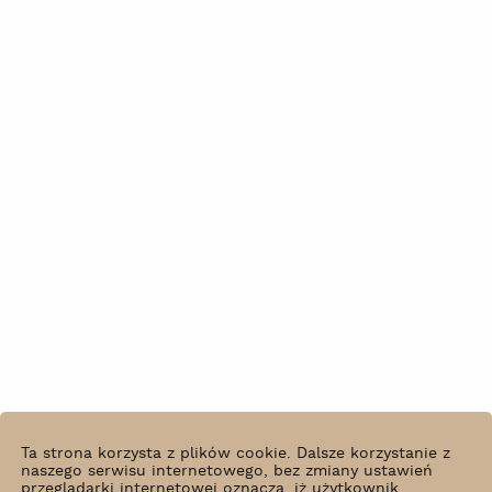
Ta strona korzysta z plików cookie. Dalsze korzystanie z
naszego serwisu internetowego, bez zmiany ustawień
przeglądarki internetowej oznacza, iż użytkownik