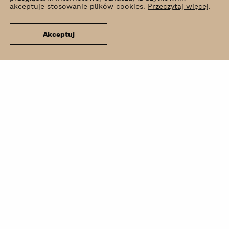
akceptuje stosowanie plików cookies.
Przeczytaj więcej
.
Akceptuj
Co słychać?
Wynajem
Kontakt
Newsletter
BIP