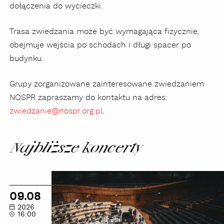
dołączenia do wycieczki.
Trasa zwiedzania może być wymagająca fizycznie,
obejmuje wejścia po schodach i długi spacer po
budynku.
Grupy zorganizowane zainteresowane zwiedzaniem
NOSPR zapraszamy do kontaktu na adres:
zwiedzanie@nospr.org.pl
.
Najbliższe koncerty
Wakacyjne
zwiedzanie
09.08
zakamarków
2026
NOSPR
16:00