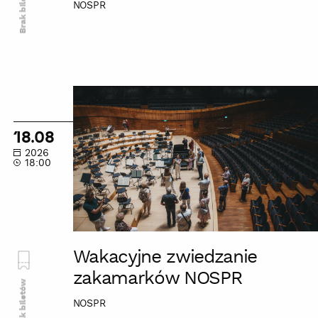
Brak biletów
NOSPR
Wakacyjne
zwiedzanie
zakamarków
18.08
NOSPR
2026
18:00
Wakacyjne zwiedzanie
zakamarków NOSPR
Brak biletów
NOSPR