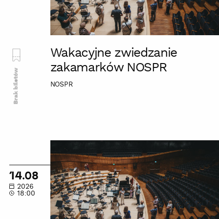
Wakacyjne zwiedzanie
zakamarków NOSPR
Brak biletów
NOSPR
Wakacyjne
zwiedzanie
zakamarków
14.08
NOSPR
2026
18:00