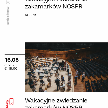
zakamarków NOSPR
Brak biletów
NOSPR
Wakacyjne
zwiedzanie
zakamarków
16.08
NOSPR
2026
18:00
Wakacyjne zwiedzanie
zakamarków NOSPR