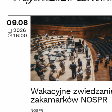
Wakacyjne
09.08
zwiedzanie
zakamarków
2026
16:00
NOSPR
Wakacyjne zwiedzani
zakamarków NOSPR
NOSPR