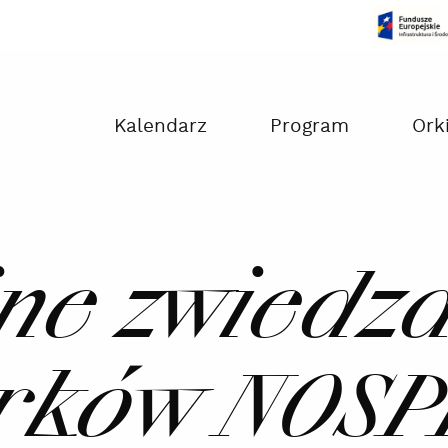
Czas na dokonanie płatności:
00:00
Kalendarz
Program
Ork
ne zwiedz
rków NOSP