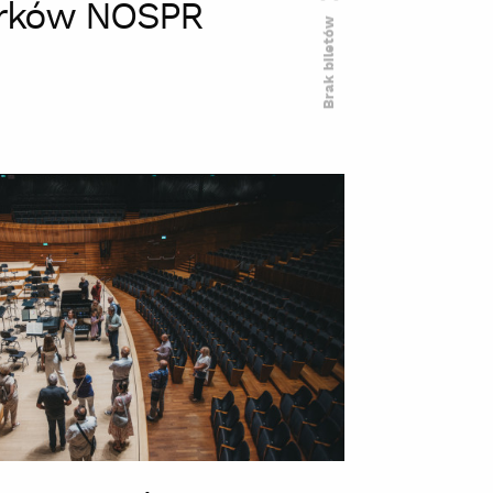
rków NOSPR
Brak biletów