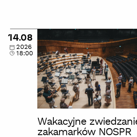
Wakacyjne
14.08
zwiedzanie
zakamarków
2026
18:00
NOSPR
Wakacyjne zwiedzani
zakamarków NOSPR