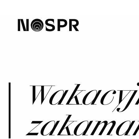
home
Wakacyj
zakama