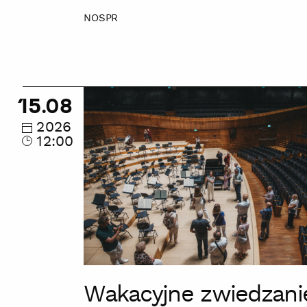
NOSPR
Wakacyjne
15.08
zwiedzanie
zakamarków
2026
12:00
NOSPR
Wakacyjne zwiedzani