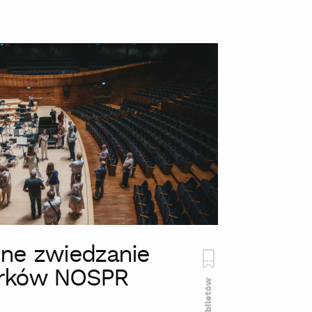
ne zwiedzanie
rków NOSPR
Brak biletów
szukaj