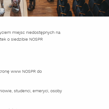
yciem miejsc niedostępnych na
stek o siedzibie NOSPR
 stronę www NOSPR do
zniowie, studenci, emeryci, osoby