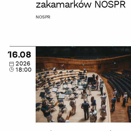
zakamarków NOSPR
NOSPR
Wakacyjne
16.08
zwiedzanie
zakamarków
2026
18:00
NOSPR