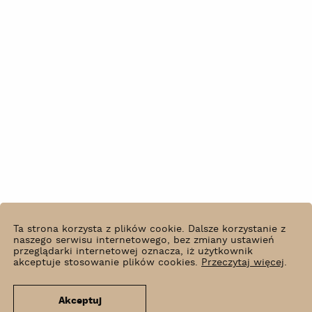
Ta strona korzysta z plików cookie. Dalsze korzystanie z
naszego serwisu internetowego, bez zmiany ustawień
przeglądarki internetowej oznacza, iż użytkownik
akceptuje stosowanie plików cookies.
Przeczytaj więcej
.
Akceptuj