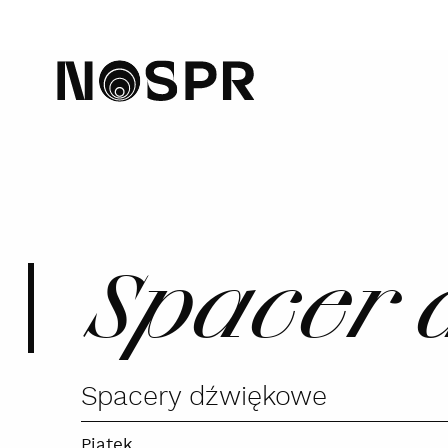
home
Spacer 
Spacery dźwiękowe
Piątek