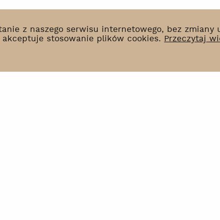
ystanie z naszego serwisu internetowego, bez zmiany
k akceptuje stosowanie plików cookies.
Przeczytaj wi