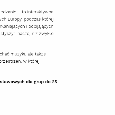
iedzanie – to interaktywna
ych Europy, podczas której
łaniających i odbijających
słyszy” inaczej niż zwykłe
uchać muzyki, ale także
przestrzeń, w której
szukaj
odstawowych dla grup do 25