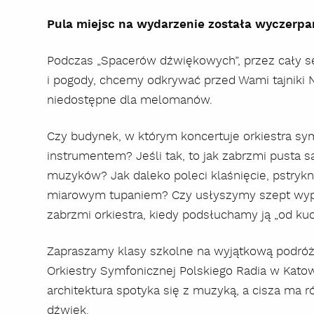
Pula miejsc na wydarzenie została wyczerpa
Podczas „Spacerów dźwiękowych”, przez cały se
i pogody, chcemy odkrywać przed Wami tajniki 
niedostępne dla melomanów.
Czy budynek, w którym koncertuje orkiestra s
instrumentem? Jeśli tak, to jak zabrzmi pusta sa
muzyków? Jak daleko poleci klaśnięcie, pstrykni
miarowym tupaniem? Czy usłyszymy szept wypo
zabrzmi orkiestra, kiedy podsłuchamy ją „od kuc
Zapraszamy klasy szkolne na wyjątkową podró
Orkiestry Symfonicznej Polskiego Radia w Katow
architektura spotyka się z muzyką, a cisza ma r
dźwięk.