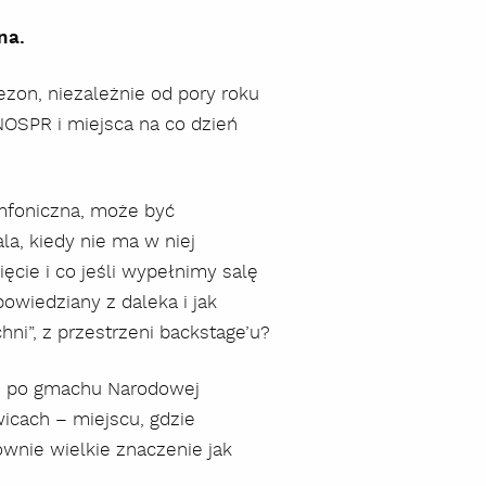
na.
zon, niezależnie od pory roku
NOSPR i miejsca na co dzień
ymfoniczna, może być
la, kiedy nie ma w niej
ęcie i co jeśli wypełnimy salę
wiedziany z daleka i jak
hni”, z przestrzeni backstage’u?
ż po gmachu Narodowej
icach – miejscu, gdzie
ównie wielkie znaczenie jak