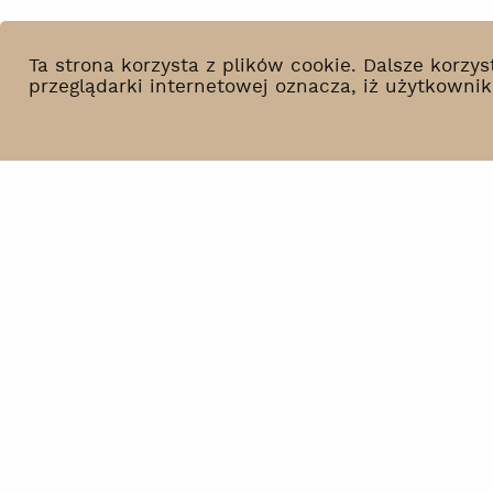
Ta strona korzysta z plików cookie. Dalsze korz
przeglądarki internetowej oznacza, iż użytkowni
Co słychać?
BIP
Wynajem
Polityka prywatności
Kontakt
Deklaracja dostępności
Newsletter
Polityka środowiskowa