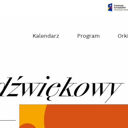
Czas na dokonanie płatności:
00:00
Kalendarz
Program
Ork
dźwiękowy