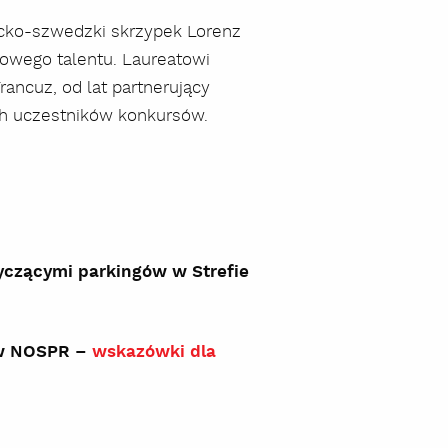
acko-szwedzki skrzypek Lorenz
owego talentu. Laureatowi
ancuz, od lat partnerujący
ch uczestników konkursów.
tyczącymi parkingów w Strefie
 w NOSPR –
wskazówki dla