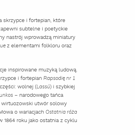
skrzypce i fortepian, które
zapewni subtelne i poetyckie
ny nastrój wprowadzą miniatury
z elementami folkloru oraz
que
cje inspirowane muzyką ludową.
rzypce i fortepian
Rapsodię nr 1
części: wolnej (
) i szybkiej
Lassú
– narodowego tańca
unkos
 wirtuozowski utwór solowy
. Mowa o wariacjach
Ostatnia róża
 1864 roku jako ostatnia z cyklu
szukaj