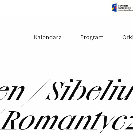
Czas na dokonanie płatności:
00:00
Kalendarz
Program
Ork
n / Sibeliu
/ Romantyc