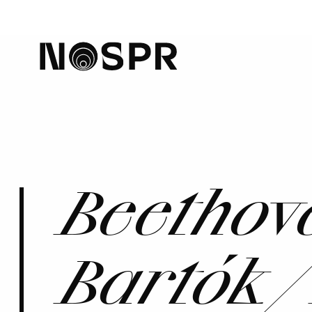
home
Beethove
Bartók 