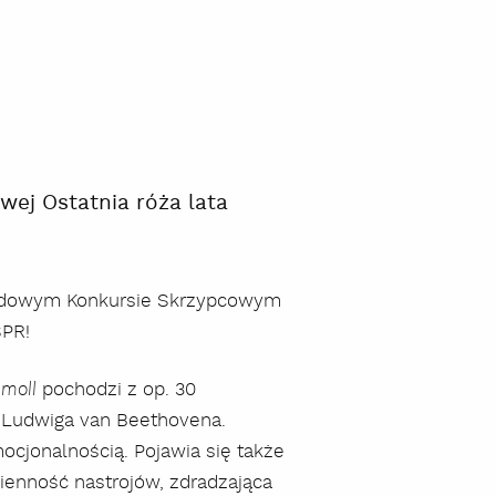
owej Ostatnia róża lata
narodowym Konkursie Skrzypcowym
SPR!
pochodzi z op. 30
-moll
i Ludwiga van Beethovena.
ocjonalnością. Pojawia się także
ienność nastrojów, zdradzająca