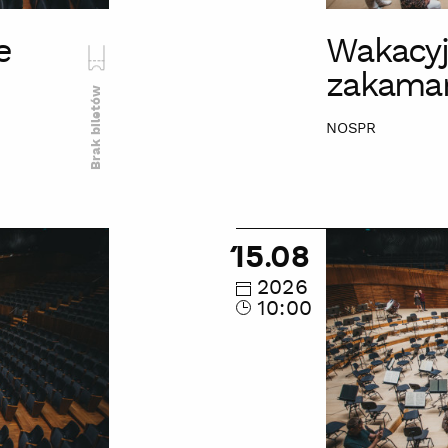
e
Wakacyj
zakama
Brak biletów
NOSPR
Wakacyjne
15.08
zwiedzanie
zakamarków
2026
10:00
NOSPR