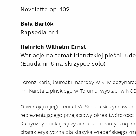
Novelette op. 102
Béla Bartók
Rapsodia nr 1
Heinrich Wilhelm Ernst
Wariacje na temat irlandzkiej pieśni lud
(Etiuda nr 6 na skrzypce solo)
Lorenz Karls, laureat II nagrody w VI Między
im. Karola Lipińskiego w Toruniu, wystąpi w NO
Otwierająca jego recital
VII Sonata skrzypcowa c
reprezentującego przejściowy okres twórczośc
Klasyczny spokój łączy się tu z romantyczną em
charakterystyczna dla klasyka wiedeńskiego zm