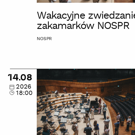
Wakacyjne zwiedzani
zakamarków NOSPR
NOSPR
Wakacyjne
14.08
zwiedzanie
zakamarków
2026
18:00
NOSPR