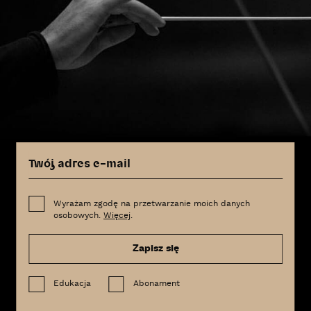
Wyrażam zgodę na przetwarzanie moich danych
osobowych.
Więcej
.
Zapisz się
Edukacja
Abonament