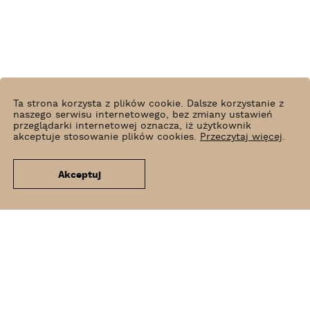
Ta strona korzysta z plików cookie. Dalsze korzystanie z
naszego serwisu internetowego, bez zmiany ustawień
przeglądarki internetowej oznacza, iż użytkownik
akceptuje stosowanie plików cookies.
Przeczytaj więcej
.
Akceptuj