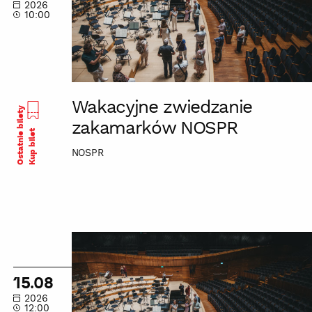
2026
10:00
Wakacyjne zwiedzanie
Ostatnie bilety
zakamarków NOSPR
Kup bilet
NOSPR
Wakacyjne
zwiedzanie
zakamarków
15.08
NOSPR
2026
12:00