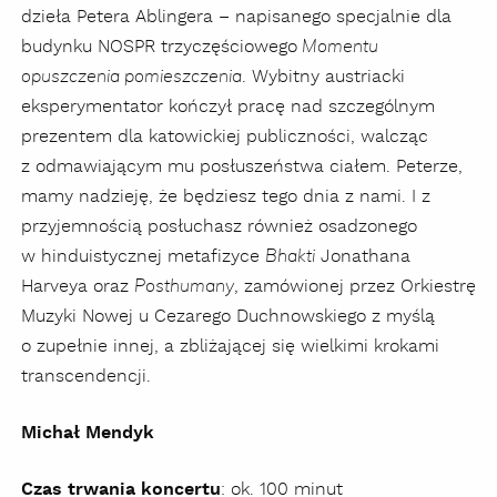
dzieła Petera Ablingera – napisanego specjalnie dla
budynku NOSPR trzyczęściowego
Momentu
. Wybitny austriacki
opuszczenia pomieszczenia
eksperymentator kończył pracę nad szczególnym
prezentem dla katowickiej publiczności, walcząc
z odmawiającym mu posłuszeństwa ciałem. Peterze,
mamy nadzieję, że będziesz tego dnia z nami. I z
przyjemnością posłuchasz również osadzonego
w hinduistycznej metafizyce
Jonathana
Bhakti
Harveya oraz
, zamówionej przez Orkiestrę
Posthumany
Muzyki Nowej u Cezarego Duchnowskiego z myślą
o zupełnie innej, a zbliżającej się wielkimi krokami
transcendencji.
Michał Mendyk
Czas trwania koncertu
: ok. 100 minut