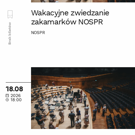
Wakacyjne zwiedzanie
zakamarków NOSPR
Brak biletów
NOSPR
Wakacyjne
zwiedzanie
zakamarków
18.08
NOSPR
2026
18:00