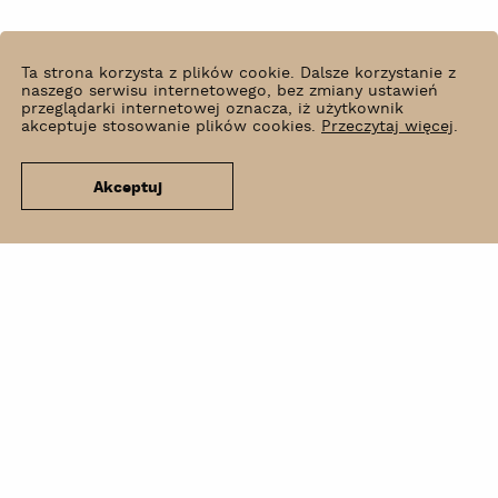
Ta strona korzysta z plików cookie. Dalsze korzystanie z
naszego serwisu internetowego, bez zmiany ustawień
przeglądarki internetowej oznacza, iż użytkownik
akceptuje stosowanie plików cookies.
Przeczytaj więcej
.
Akceptuj
Co słychać?
Wynajem
Kontakt