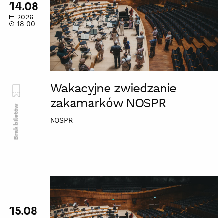
14.08
NOSPR
2026
18:00
Wakacyjne zwiedzanie
zakamarków NOSPR
Brak biletów
NOSPR
Wakacyjne
zwiedzanie
zakamarków
15.08
NOSPR