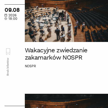
zwiedzanie
zakamarków
09.08
NOSPR
2026
18:00
Wakacyjne zwiedzanie
zakamarków NOSPR
Brak biletów
NOSPR
Wakacyjne
zwiedzanie
zakamarków