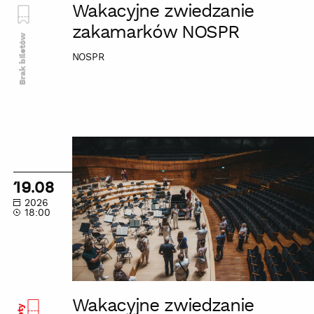
Wakacyjne zwiedzanie
zakamarków NOSPR
Brak biletów
NOSPR
Wakacyjne
zwiedzanie
zakamarków
19.08
NOSPR
2026
18:00
Wakacyjne zwiedzanie