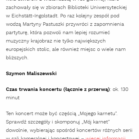
zachowały się w zbiorach Biblioteki Uniwersyteckiej
w Eichstätt-Ingolstadt. Po raz kolejny zespół pod
wodzą Martyny Pastuszki przywróci z zapomnienia
partyturę, która pozwoli nam lepiej rozumieć
muzyczny krajobraz nie tylko największych
europejskich stolic, ale również miejsc o wiele nam
bliższych.
Szymon Maliszewski
Czas trwania koncertu (łącznie z przerwą)
: ok. 130
minut
Ten koncert może być częścią „Mojego karnetu”.
Sprawdź szczegóły i skomponuj „Mój karnet”
dowolnie, wybierając spośród koncertów różnych serii
w sali kameralnej i koncertowej –
więcej informacji
.