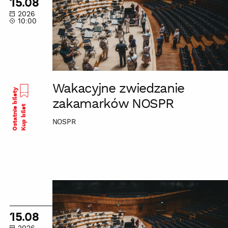
15.08
NOSPR
2026
10:00
Wakacyjne zwiedzanie
Ostatnie bilety
zakamarków NOSPR
Kup bilet
NOSPR
Wakacyjne
zwiedzanie
zakamarków
15.08
NOSPR