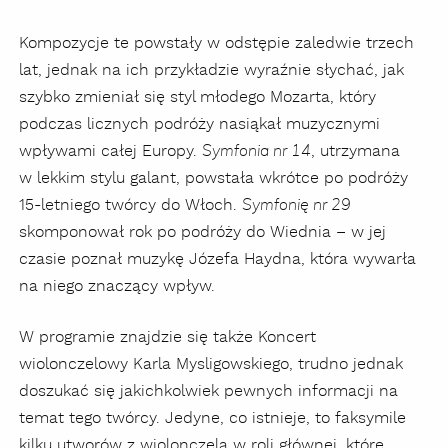
Kompozycje te powstały w odstępie zaledwie trzech
lat, jednak na ich przykładzie wyraźnie słychać, jak
szybko zmieniał się styl młodego Mozarta, który
podczas licznych podróży nasiąkał muzycznymi
wpływami całej Europy.
, utrzymana
Symfonia nr 14
w lekkim stylu galant, powstała wkrótce po podróży
15-letniego twórcy do Włoch.
Symfonię nr 29
skomponował rok po podróży do Wiednia – w jej
czasie poznał muzykę Józefa Haydna, która wywarła
na niego znaczący wpływ.
W programie znajdzie się także Koncert
wiolonczelowy Karla Mysligowskiego, trudno jednak
doszukać się jakichkolwiek pewnych informacji na
temat tego twórcy. Jedyne, co istnieje, to faksymile
kilku utworów z wiolonczelą w roli głównej, które