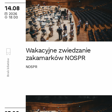
zakamarków
14.08
NOSPR
2026
18:00
Wakacyjne zwiedzanie
zakamarków NOSPR
Brak biletów
NOSPR
Wakacyjne
zwiedzanie
zakamarków