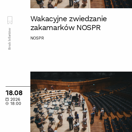
Wakacyjne zwiedzanie
zakamarków NOSPR
Brak biletów
NOSPR
Wakacyjne
zwiedzanie
zakamarków
18.08
NOSPR
2026
18:00