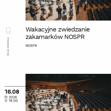
Wakacyjne zwiedzanie
zakamarków NOSPR
Brak biletów
NOSPR
Wakacyjne
zwiedzanie
zakamarków
16.08
NOSPR
2026
18:00