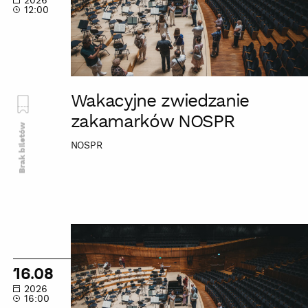
2026
12:00
Wakacyjne zwiedzanie
zakamarków NOSPR
Brak biletów
NOSPR
Wakacyjne
zwiedzanie
zakamarków
16.08
NOSPR
2026
16:00