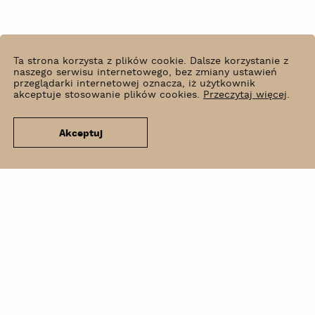
Ta strona korzysta z plików cookie. Dalsze korzystanie z
naszego serwisu internetowego, bez zmiany ustawień
przeglądarki internetowej oznacza, iż użytkownik
akceptuje stosowanie plików cookies.
Przeczytaj więcej
.
Akceptuj
Co słychać?
Wynajem