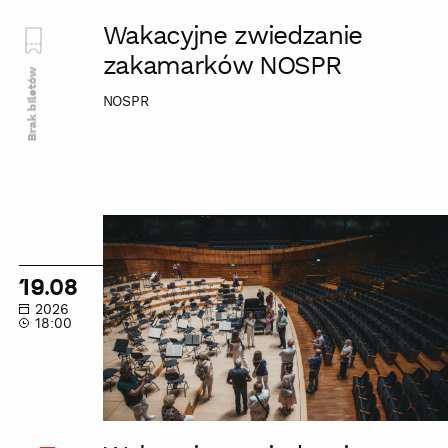
Wakacyjne zwiedzanie
zakamarków NOSPR
Brak biletów
NOSPR
Wakacyjne
zwiedzanie
zakamarków
19.08
NOSPR
2026
18:00