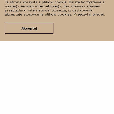
Ta strona korzysta z plików cookie. Dalsze korzystanie z
naszego serwisu internetowego, bez zmiany ustawień
przeglądarki internetowej oznacza, iż użytkownik
akceptuje stosowanie plików cookies.
Przeczytaj więcej
.
Akceptuj
Co słychać?
Wynajem
Kontakt
Newsletter