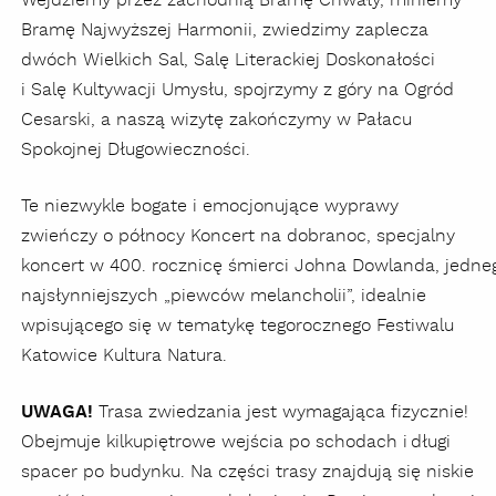
Wejdziemy przez zachodnią Bramę Chwały, miniemy
Bramę Najwyższej Harmonii, zwiedzimy zaplecza
dwóch Wielkich Sal, Salę Literackiej Doskonałości
i Salę Kultywacji Umysłu, spojrzymy z góry na Ogród
Cesarski, a naszą wizytę zakończymy w Pałacu
Spokojnej Długowieczności.
Te niezwykle bogate i emocjonujące wyprawy
zwieńczy o północy Koncert na dobranoc, specjalny
koncert w 400. rocznicę śmierci Johna Dowlanda, jedne
najsłynniejszych „piewców melancholii”, idealnie
wpisującego się w tematykę tegorocznego Festiwalu
Katowice Kultura Natura.
UWAGA!
Trasa zwiedzania jest wymagająca fizycznie!
Obejmuje kilkupiętrowe wejścia po schodach i długi
spacer po budynku. Na części trasy znajdują się niskie