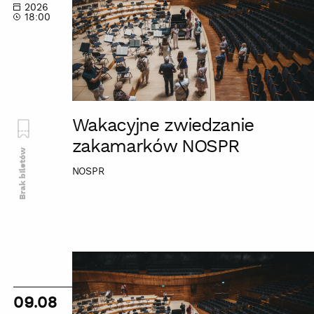
2026
NOSPR
18:00
Wakacyjne zwiedzanie
zakamarków NOSPR
Brak biletów
NOSPR
Wakacyjne
zwiedzanie
zakamarków
09.08
NOSPR