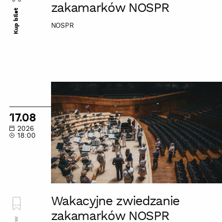
zakamarków NOSPR
Kup bilet
NOSPR
Wakacyjne
zwiedzanie
zakamarków
17.08
NOSPR
2026
18:00
Wakacyjne zwiedzanie
zakamarków NOSPR