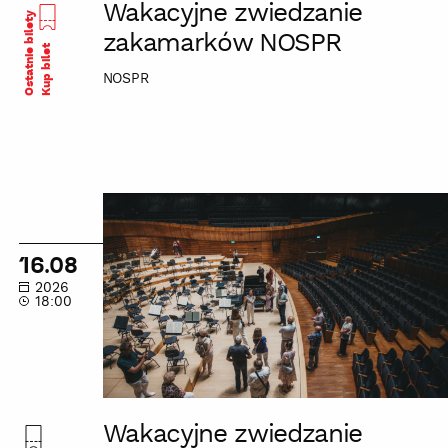
Wakacyjne zwiedzanie
Ostatnie bilety
zakamarków NOSPR
Kup bilet
NOSPR
Wakacyjne
zwiedzanie
zakamarków
16.08
NOSPR
2026
18:00
Wakacyjne zwiedzanie