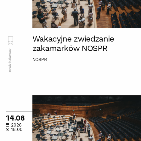
Wakacyjne zwiedzanie
zakamarków NOSPR
Brak biletów
NOSPR
Wakacyjne
zwiedzanie
zakamarków
14.08
NOSPR
2026
18:00