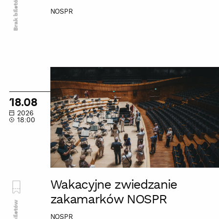
Brak biletów
NOSPR
Wakacyjne
zwiedzanie
zakamarków
18.08
NOSPR
2026
18:00
Wakacyjne zwiedzanie
zakamarków NOSPR
Brak biletów
NOSPR