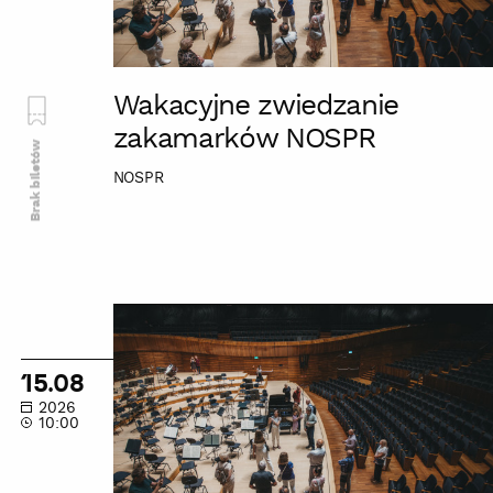
Wakacyjne zwiedzanie
zakamarków NOSPR
Brak biletów
NOSPR
Wakacyjne
zwiedzanie
zakamarków
15.08
NOSPR
2026
10:00