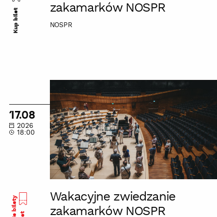
zakamarków NOSPR
Kup bilet
NOSPR
Wakacyjne
zwiedzanie
zakamarków
17.08
NOSPR
2026
18:00
Wakacyjne zwiedzanie
Ostatnie bilety
zakamarków NOSPR