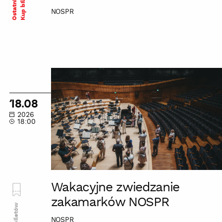
Kup bilet
NOSPR
Wakacyjne
zwiedzanie
zakamarków
18.08
NOSPR
2026
18:00
Wakacyjne zwiedzanie
zakamarków NOSPR
Brak biletów
NOSPR