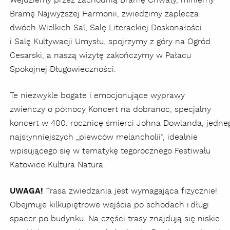
Wejdziemy przez zachodnią Bramę Chwały, miniemy
Bramę Najwyższej Harmonii, zwiedzimy zaplecza
dwóch Wielkich Sal, Salę Literackiej Doskonałości
i Salę Kultywacji Umysłu, spojrzymy z góry na Ogród
Cesarski, a naszą wizytę zakończymy w Pałacu
Spokojnej Długowieczności.
Te niezwykle bogate i emocjonujące wyprawy
zwieńczy o północy Koncert na dobranoc, specjalny
koncert w 400. rocznicę śmierci Johna Dowlanda, jedne
najsłynniejszych „piewców melancholii”, idealnie
wpisującego się w tematykę tegorocznego Festiwalu
Katowice Kultura Natura.
UWAGA!
Trasa zwiedzania jest wymagająca fizycznie!
Obejmuje kilkupiętrowe wejścia po schodach i długi
spacer po budynku. Na części trasy znajdują się niskie