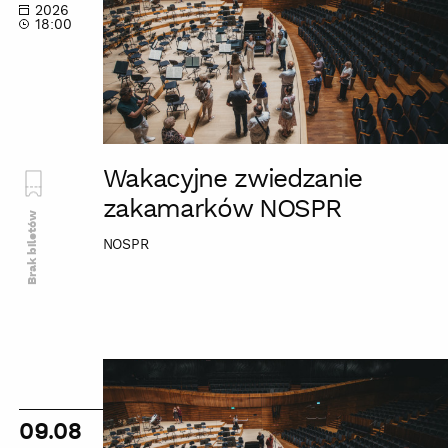
2026
NOSPR
18:00
Wakacyjne zwiedzanie
zakamarków NOSPR
Brak biletów
NOSPR
Wakacyjne
zwiedzanie
zakamarków
09.08
NOSPR