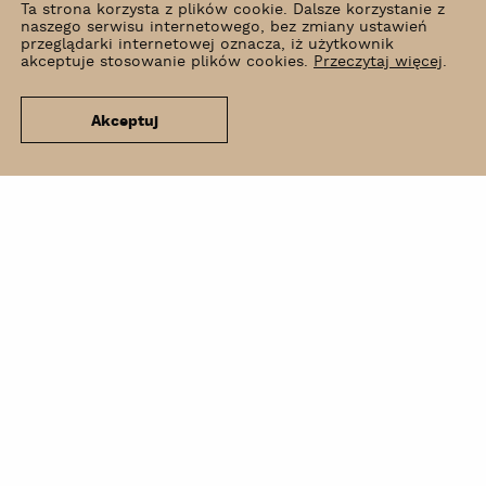
Ta strona korzysta z plików cookie. Dalsze korzystanie z
naszego serwisu internetowego, bez zmiany ustawień
przeglądarki internetowej oznacza, iż użytkownik
akceptuje stosowanie plików cookies.
Przeczytaj więcej
.
Akceptuj
Co słychać?
Wynajem
Kontakt
Newsletter