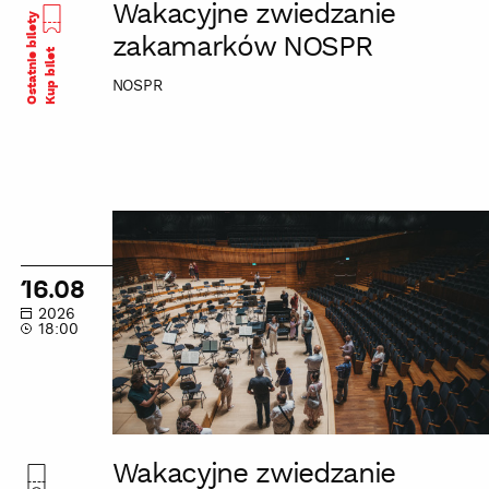
Wakacyjne zwiedzanie
Ostatnie bilety
zakamarków NOSPR
Kup bilet
NOSPR
Wakacyjne
zwiedzanie
zakamarków
16.08
NOSPR
2026
18:00
Wakacyjne zwiedzanie