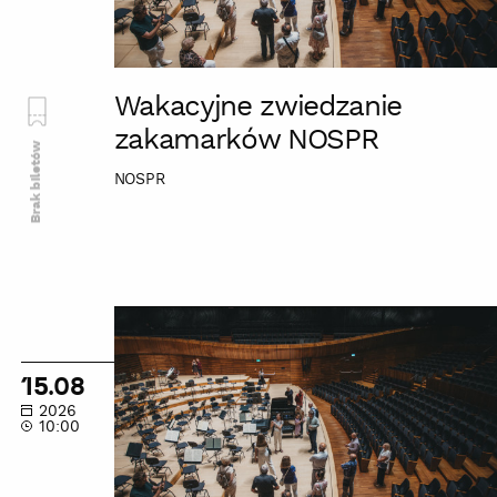
Wakacyjne zwiedzanie
zakamarków NOSPR
Brak biletów
NOSPR
Wakacyjne
zwiedzanie
zakamarków
15.08
NOSPR
2026
10:00