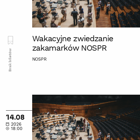
Wakacyjne zwiedzanie
zakamarków NOSPR
Brak biletów
NOSPR
Wakacyjne
zwiedzanie
zakamarków
14.08
NOSPR
2026
18:00