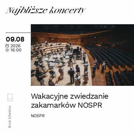
Najbliższe koncerty
Wakacyjne
zwiedzanie
09.08
zakamarków
2026
NOSPR
16:00
Wakacyjne zwiedzanie
zakamarków NOSPR
Brak biletów
NOSPR