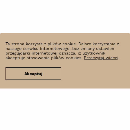
Ta strona korzysta z plików cookie. Dalsze korzystanie z
naszego serwisu internetowego, bez zmiany ustawień
przeglądarki internetowej oznacza, iż użytkownik
akceptuje stosowanie plików cookies.
Przeczytaj więcej
.
Akceptuj