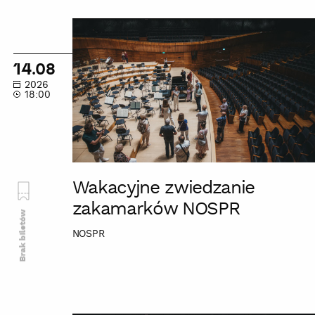
Wakacyjne
zwiedzanie
zakamarków
14.08
NOSPR
2026
18:00
Wakacyjne zwiedzanie
zakamarków NOSPR
Brak biletów
NOSPR