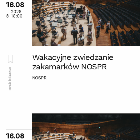
zakamarków
16.08
NOSPR
2026
16:00
Wakacyjne zwiedzanie
zakamarków NOSPR
Brak biletów
NOSPR
Wakacyjne
zwiedzanie
zakamarków
16.08
NOSPR