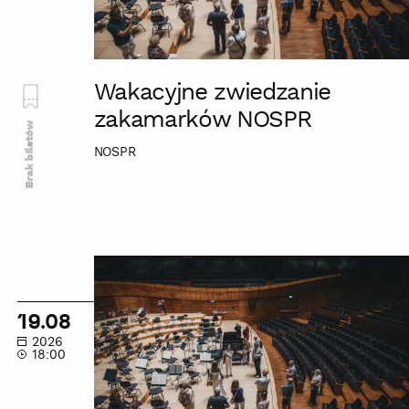
Wakacyjne zwiedzanie
zakamarków NOSPR
Brak biletów
NOSPR
Wakacyjne
zwiedzanie
zakamarków
19.08
NOSPR
2026
18:00