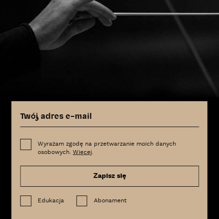
Wyrażam zgodę na przetwarzanie moich danych
osobowych.
Więcej
.
Zapisz się
Edukacja
Abonament