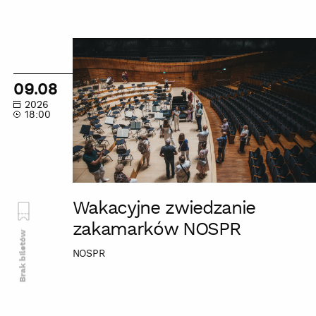
Wakacyjne
zwiedzanie
zakamarków
09.08
NOSPR
2026
18:00
Wakacyjne zwiedzanie
zakamarków NOSPR
Brak biletów
NOSPR