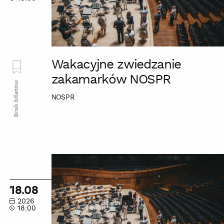
Wakacyjne zwiedzanie
zakamarków NOSPR
Brak biletów
NOSPR
Wakacyjne
zwiedzanie
zakamarków
18.08
NOSPR
2026
18:00