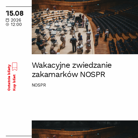
zwiedzanie
zakamarków
15.08
NOSPR
2026
12:00
Wakacyjne zwiedzanie
Ostatnie bilety
zakamarków NOSPR
Kup bilet
NOSPR
Wakacyjne
zwiedzanie