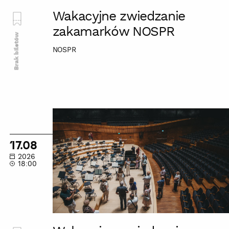
Wakacyjne zwiedzanie
zakamarków NOSPR
Brak biletów
NOSPR
Wakacyjne
zwiedzanie
zakamarków
17.08
NOSPR
2026
18:00