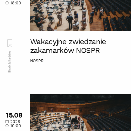
18:00
Wakacyjne zwiedzanie
zakamarków NOSPR
Brak biletów
NOSPR
Wakacyjne
zwiedzanie
zakamarków
15.08
NOSPR
2026
10:00