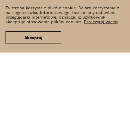
Ta strona korzysta z plików cookie. Dalsze korzystanie z
naszego serwisu internetowego, bez zmiany ustawień
przeglądarki internetowej oznacza, iż użytkownik
akceptuje stosowanie plików cookies.
Przeczytaj więcej
.
Akceptuj
Co słychać?
Wynajem
Kontakt
Newsletter