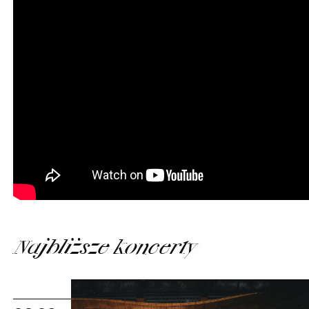
Najbliższe koncerty
Wakacyjne
zwiedzanie