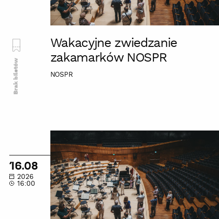
Wakacyjne zwiedzanie
zakamarków NOSPR
Brak biletów
NOSPR
Wakacyjne
zwiedzanie
zakamarków
16.08
NOSPR
2026
16:00