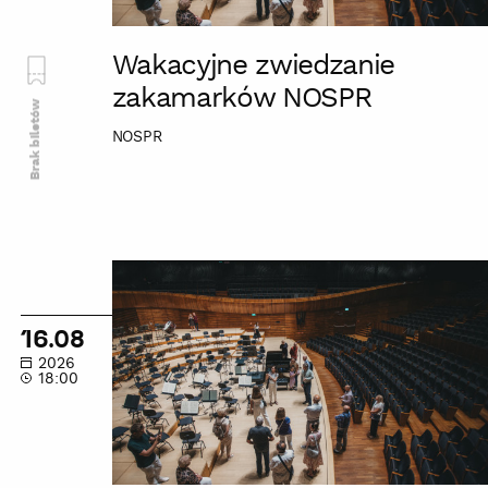
Wakacyjne zwiedzanie
zakamarków NOSPR
Brak biletów
NOSPR
Wakacyjne
zwiedzanie
zakamarków
16.08
NOSPR
2026
18:00