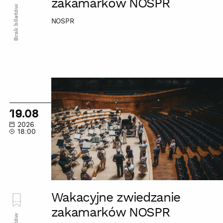
zakamarków NOSPR
Brak biletów
NOSPR
Wakacyjne
zwiedzanie
zakamarków
19.08
NOSPR
2026
18:00
Wakacyjne zwiedzanie
zakamarków NOSPR