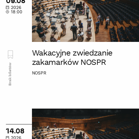
09.08
NOSPR
2026
18:00
Wakacyjne zwiedzanie
zakamarków NOSPR
Brak biletów
NOSPR
Wakacyjne
zwiedzanie
zakamarków
14.08
NOSPR
2026