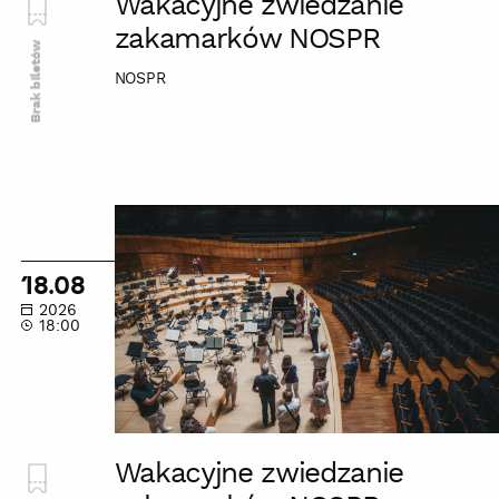
Wakacyjne zwiedzanie
zakamarków NOSPR
Brak biletów
NOSPR
Wakacyjne
zwiedzanie
zakamarków
18.08
NOSPR
2026
18:00
Wakacyjne zwiedzanie