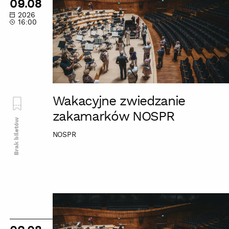
09.08
zakamarków
2026
NOSPR
16:00
Wakacyjne zwiedzanie
zakamarków NOSPR
Brak biletów
NOSPR
Wakacyjne
zwiedzanie
zakamarków