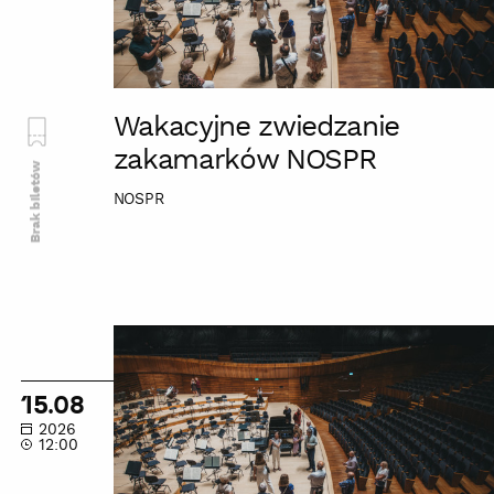
Wakacyjne zwiedzanie
zakamarków NOSPR
Brak biletów
NOSPR
Wakacyjne
zwiedzanie
zakamarków
15.08
NOSPR
2026
12:00