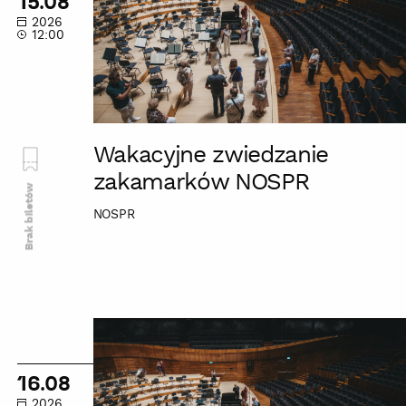
15.08
NOSPR
2026
12:00
Wakacyjne zwiedzanie
zakamarków NOSPR
Brak biletów
NOSPR
Wakacyjne
zwiedzanie
zakamarków
16.08
NOSPR
2026