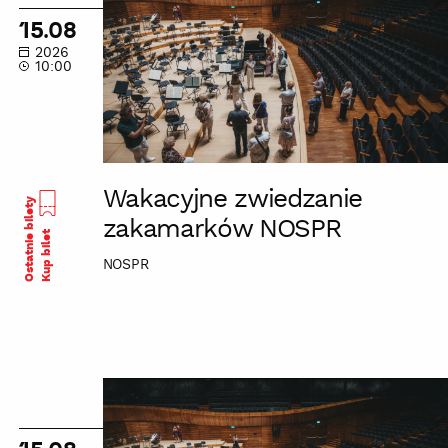
zakamarków
15.08
NOSPR
2026
10:00
Wakacyjne zwiedzanie
Ostatnie bilety
zakamarków NOSPR
Kup bilet
NOSPR
Wakacyjne
zwiedzanie
zakamarków