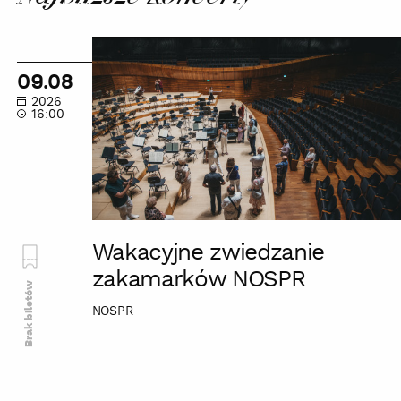
Wakacyjne
zwiedzanie
09.08
zakamarków
2026
NOSPR
16:00
Wakacyjne zwiedzanie
zakamarków NOSPR
Brak biletów
NOSPR