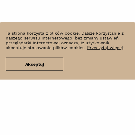
Ta strona korzysta z plików cookie. Dalsze korzystanie z
naszego serwisu internetowego, bez zmiany ustawień
przeglądarki internetowej oznacza, iż użytkownik
akceptuje stosowanie plików cookies.
Przeczytaj więcej
.
Akceptuj
Co słychać?