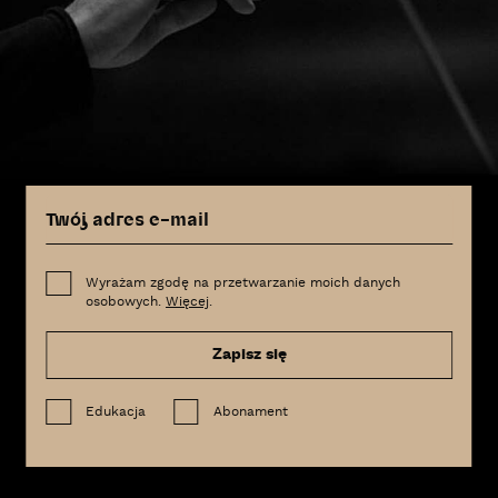
Wyrażam zgodę na przetwarzanie moich danych
osobowych.
Więcej
.
Zapisz się
Edukacja
Abonament