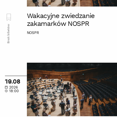
Wakacyjne zwiedzanie
zakamarków NOSPR
Brak biletów
NOSPR
Wakacyjne
zwiedzanie
zakamarków
19.08
NOSPR
2026
18:00