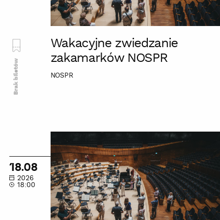
Wakacyjne zwiedzanie
zakamarków NOSPR
Brak biletów
NOSPR
Wakacyjne
zwiedzanie
zakamarków
18.08
NOSPR
2026
18:00