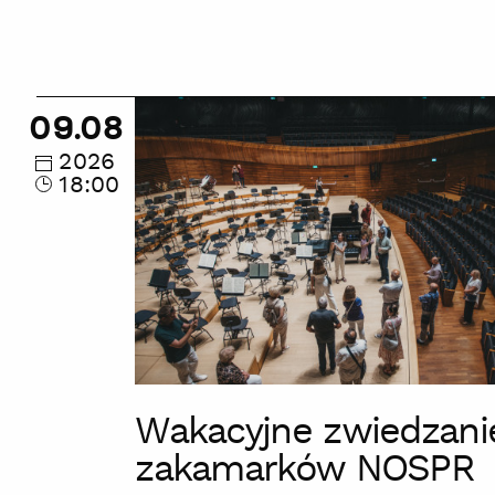
Wakacyjne
09.08
zwiedzanie
zakamarków
2026
18:00
NOSPR
Wakacyjne zwiedzani
zakamarków NOSPR