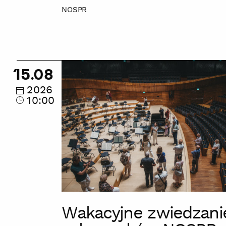
NOSPR
Wakacyjne
15.08
zwiedzanie
zakamarków
2026
10:00
NOSPR
Wakacyjne zwiedzani