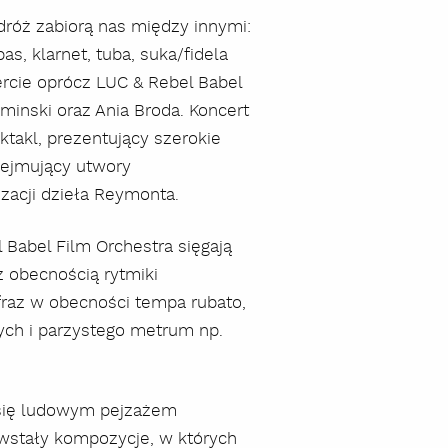
dróż zabiorą nas między innymi:
as, klarnet, tuba, suka/fidela
ercie oprócz LUC & Rebel Babel
minski oraz Ania Broda. Koncert
ktakl, prezentujący szerokie
bejmujący utwory
acji dzieła Reymonta.
 Babel Film Orchestra sięgają
 obecnością rytmiki
raz w obecności tempa rubato,
tych i parzystego metrum np.
 się ludowym pejzażem
stały kompozycje, w których