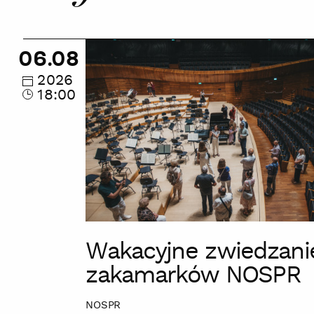
Wakacyjne
06.08
zwiedzanie
zakamarków
2026
18:00
NOSPR
Wakacyjne zwiedzani
zakamarków NOSPR
NOSPR