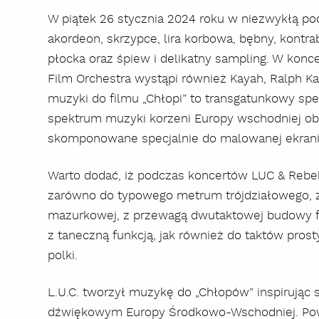
W piątek 26 stycznia 2024 roku w niezwykłą po
akordeon, skrzypce, lira korbowa, bębny, kontrab
płocka oraz śpiew i delikatny sampling. W konc
Film Orchestra wystąpi również Kayah, Ralph Ka
muzyki do filmu „Chłopi” to transgatunkowy spe
spektrum muzyki korzeni Europy wschodniej o
skomponowane specjalnie do malowanej ekraniz
Warto dodać, iż podczas koncertów LUC & Rebel
zarówno do typowego metrum trójdziałowego, z
mazurkowej, z przewagą dwutaktowej budowy f
z taneczną funkcją, jak również do taktów pros
polki.
L.U.C. tworzył muzykę do „Chłopów” inspirując
dźwiękowym Europy Środkowo-Wschodniej. Pow