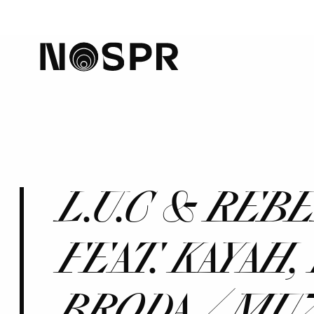
home
L.U.C & RE
FEAT. KAYAH
BRODA / MU