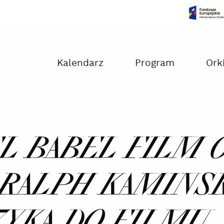
Czas na dokonanie płatności:
00:00
Kalendarz
Program
Ork
BEL BABEL FILM
, RALPH KAMINSK
ZYKA DO FILMU 