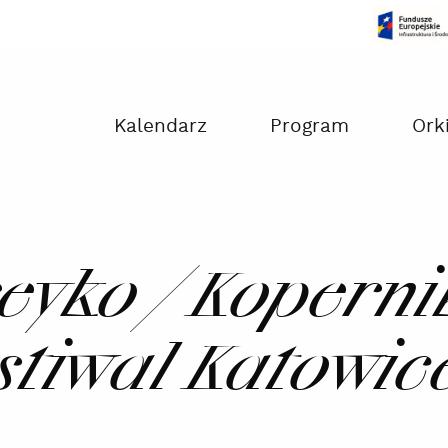
Czas na dokonanie płatności:
00:00
Kalendarz
Program
Ork
eyko / Koperni
estiwal Katowic