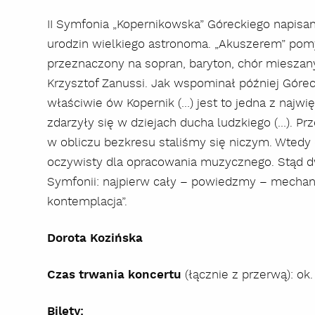
II Symfonia „Kopernikowska” Góreckiego napisana
urodzin wielkiego astronoma. „Akuszerem” pomy
przeznaczony na sopran, baryton, chór mieszany 
Krzysztof Zanussi. Jak wspominał później Góreck
właściwie ów Kopernik (…) jest to jedna z najwię
zdarzyły się w dziejach ducha ludzkiego (…). Pr
w obliczu bezkresu staliśmy się niczym. Wtedy 
oczywisty dla opracowania muzycznego. Stąd 
Symfonii: najpierw cały – powiedzmy – mechan
kontemplacja”.
Dorota Kozińska
Czas trwania koncertu
(łącznie z przerwą): ok.
Bilety: