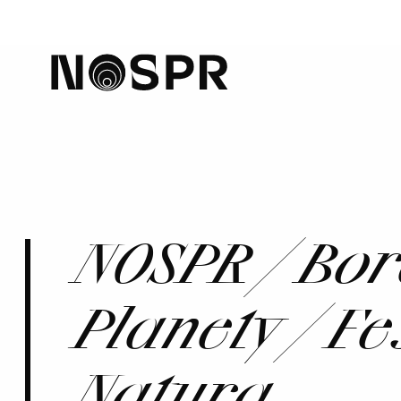
home
NOSPR / Bor
Planety / F
Natura