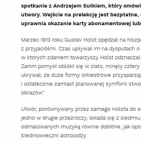
spotkanie z Andrzejem Sułkiem, który omów
utwory. Wejście na prelekcję jest bezpłatne,
uprawnia okazanie karty abonamentowej lub 
Marzec 1913 roku Gustav Holst spędzał na hisz
z przyjaciółmi. Czas upływał im na dysputach o 
w których zdaniem towarzyszy Holst odznaczał s
Zanim pomysł oblókł się w ciało, minęły cztery
ukrywał, że duże formy orkiestrowe przysparzaj
i ostatecznie zamiast planowanej symfonii stwo
obrazów”.
Utwór, porównywany przez samego Holsta do se
jedno w drugie przezroczy, składa się z siedmiu
odmalowanych muzyką równie dobitnie, jak opi
średniowieczni astrolodzy.