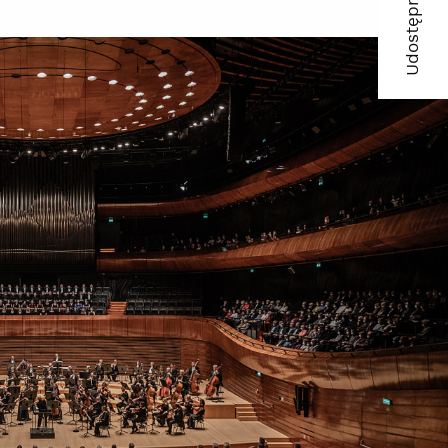
Udostępnij
ma
kop
lin