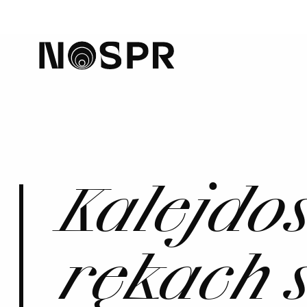
home
Kalejdos
rękach 