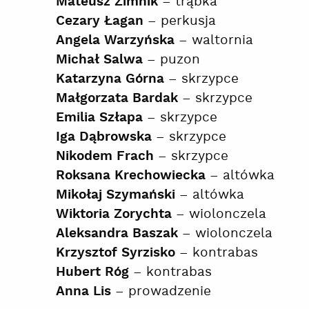
– trąbka
Mateusz Zimnik
– perkusja
Cezary Łagan
– waltornia
Angela Warzyńska
– puzon
Michał Salwa
– skrzypce
Katarzyna Górna
– skrzypce
Małgorzata Bardak
– skrzypce
Emilia Szłapa
– skrzypce
Iga Dąbrowska
– skrzypce
Nikodem Frach
– altówka
Roksana Krechowiecka
– altówka
Mikołaj Szymański
– wiolonczela
Wiktoria Zorychta
– wiolonczela
Aleksandra Baszak
– kontrabas
Krzysztof Syrzisko
– kontrabas
Hubert Róg
– prowadzenie
Anna Lis