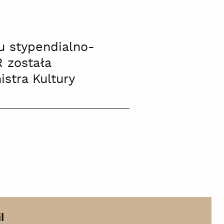
u stypendialno-
 została
stra Kultury