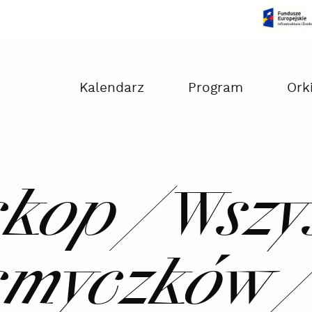
Czas na dokonanie płatności:
00:00
Kalendarz
Program
Ork
kop / Wszy
smyczków /