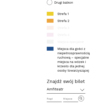
Drugi balkon
Strefa 1
szukaj
Strefa 2
Strefa 3
Strefa 4
Miejsca specjalne
Miejsca dla gości z
niepełnosprawnością
ruchową – specjalne
miejsca na wózek i
krzesło dla jednej
osoby towarzyszącej
Znajdź swój bilet