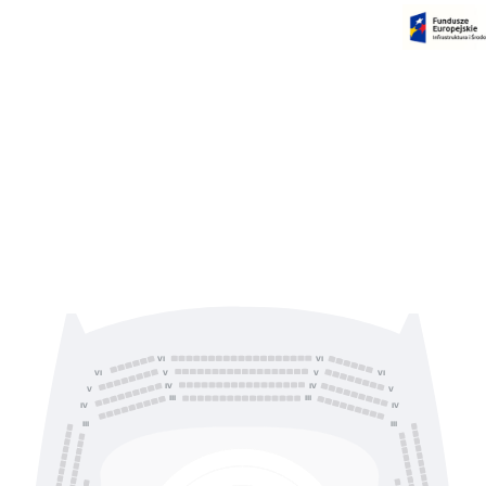
Czas na dokonanie płatności:
00:00
VI
VI
V
V
VI
VI
IV
IV
V
V
III
III
IV
IV
III
III