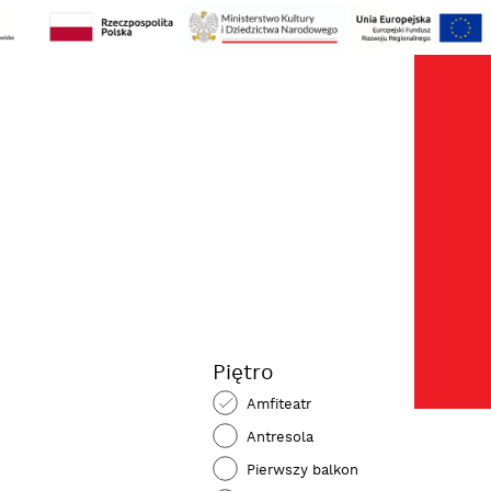
Kos
zak
Moj
kon
Piętro
Amfiteatr
Antresola
Pierwszy balkon