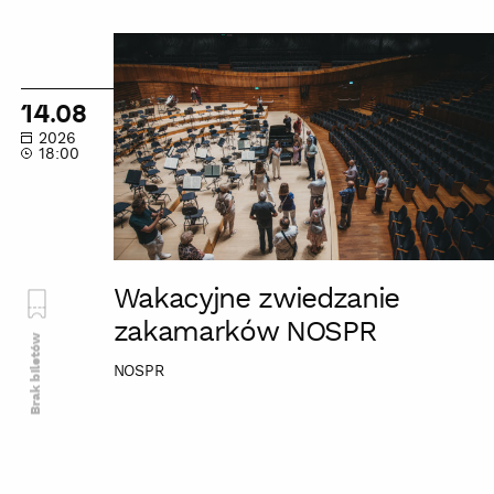
Wakacyjne
zwiedzanie
zakamarków
14.08
NOSPR
2026
18:00
Wakacyjne zwiedzanie
zakamarków NOSPR
Brak biletów
NOSPR