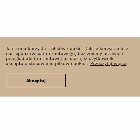
Ta strona korzysta z plików cookie. Dalsze korzystanie z
naszego serwisu internetowego, bez zmiany ustawień
przeglądarki internetowej oznacza, iż użytkownik
akceptuje stosowanie plików cookies.
Przeczytaj więcej
.
Akceptuj