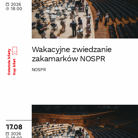
NOSPR
2026
18:00
Wakacyjne zwiedzanie
Ostatnie bilety
zakamarków NOSPR
Kup bilet
NOSPR
Wakacyjne
zwiedzanie
zakamarków
17.08
NOSPR
2026