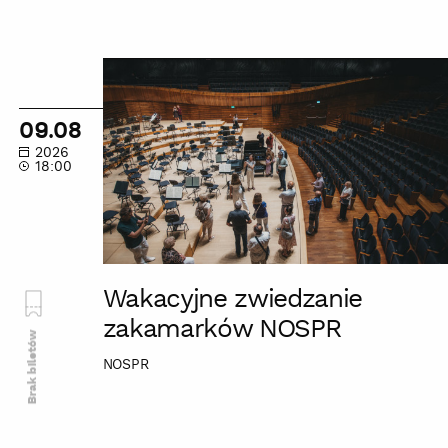
Wakacyjne
zwiedzanie
zakamarków
09.08
NOSPR
2026
18:00
Wakacyjne zwiedzanie
zakamarków NOSPR
Brak biletów
NOSPR