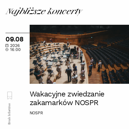
Najbliższe koncerty
Wakacyjne
zwiedzanie
09.08
zakamarków
2026
NOSPR
16:00
Wakacyjne zwiedzanie
zakamarków NOSPR
Brak biletów
NOSPR