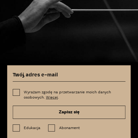
Wyrażam zgodę na przetwarzanie moich danych
osobowych.
Więcej
.
Zapisz się
Edukacja
Abonament