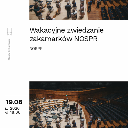
Wakacyjne zwiedzanie
zakamarków NOSPR
Brak biletów
NOSPR
Wakacyjne
zwiedzanie
zakamarków
19.08
NOSPR
2026
18:00