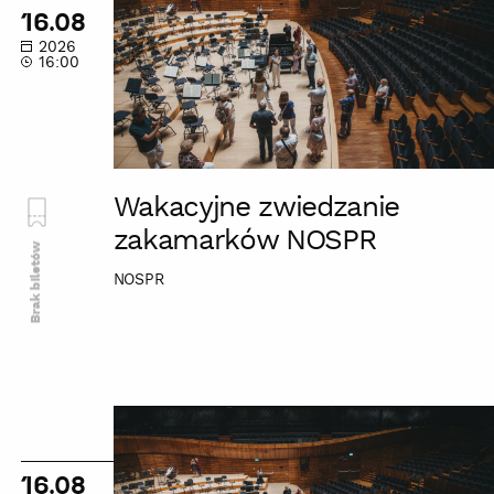
zakamarków
16.08
NOSPR
2026
16:00
Wakacyjne zwiedzanie
zakamarków NOSPR
Brak biletów
NOSPR
Wakacyjne
zwiedzanie
zakamarków
16.08