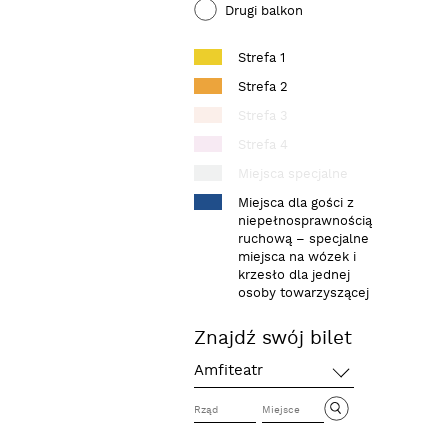
Drugi balkon
Strefa 1
szukaj
Strefa 2
Strefa 3
Strefa 4
Miejsca specjalne
Miejsca dla gości z
niepełnosprawnością
ruchową – specjalne
miejsca na wózek i
krzesło dla jednej
osoby towarzyszącej
Znajdź swój bilet