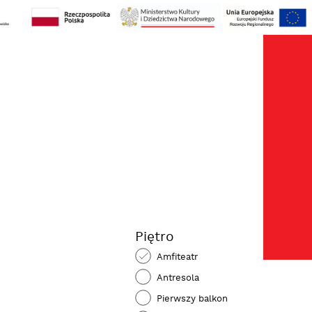
Kos
zak
Moj
kon
Piętro
Amfiteatr
Antresola
Pierwszy balkon