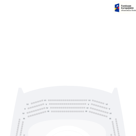
Czas na dokonanie płatności:
00:00
VI
VI
V
V
VI
VI
IV
IV
V
V
III
III
IV
IV
III
III