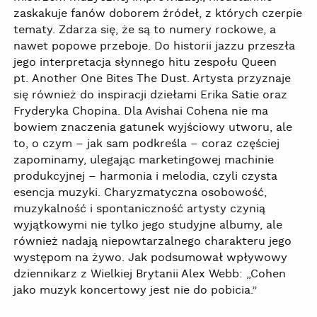
zaskakuje fanów doborem źródeł, z których czerpie
tematy. Zdarza się, że są to numery rockowe, a
nawet popowe przeboje. Do historii jazzu przeszła
jego interpretacja słynnego hitu zespołu Queen
pt. Another One Bites The Dust. Artysta przyznaje
się również do inspiracji dziełami Erika Satie oraz
Fryderyka Chopina. Dla Avishai Cohena nie ma
bowiem znaczenia gatunek wyjściowy utworu, ale
to, o czym – jak sam podkreśla – coraz częściej
zapominamy, ulegając marketingowej machinie
produkcyjnej – harmonia i melodia, czyli czysta
esencja muzyki. Charyzmatyczna osobowość,
muzykalność i spontaniczność artysty czynią
wyjątkowymi nie tylko jego studyjne albumy, ale
również nadają niepowtarzalnego charakteru jego
występom na żywo. Jak podsumował wpływowy
dziennikarz z Wielkiej Brytanii Alex Webb: „Cohen
jako muzyk koncertowy jest nie do pobicia.”