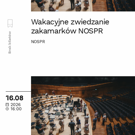
Wakacyjne zwiedzanie
zakamarków NOSPR
Brak biletów
NOSPR
Wakacyjne
zwiedzanie
zakamarków
16.08
NOSPR
2026
16:00