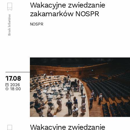
Wakacyjne zwiedzanie
zakamarków NOSPR
Brak biletów
NOSPR
Wakacyjne
zwiedzanie
zakamarków
17.08
NOSPR
2026
18:00
Wakacyjne zwiedzanie