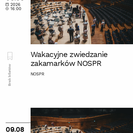
zakamarków
2026
NOSPR
16:00
Wakacyjne zwiedzanie
zakamarków NOSPR
Brak biletów
NOSPR
Wakacyjne
zwiedzanie
zakamarków
09.08
NOSPR