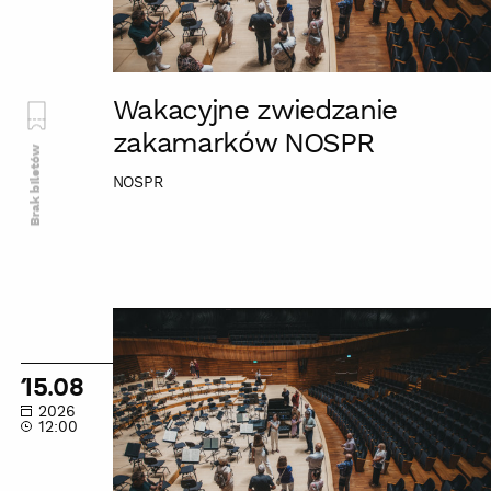
Wakacyjne zwiedzanie
zakamarków NOSPR
Brak biletów
NOSPR
Wakacyjne
zwiedzanie
zakamarków
15.08
NOSPR
2026
12:00