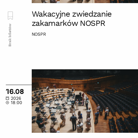
Wakacyjne zwiedzanie
zakamarków NOSPR
Brak biletów
NOSPR
Wakacyjne
zwiedzanie
zakamarków
16.08
NOSPR
2026
18:00