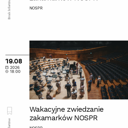
Brak biletów
NOSPR
Wakacyjne
zwiedzanie
zakamarków
19.08
NOSPR
2026
18:00
Wakacyjne zwiedzanie
zakamarków NOSPR