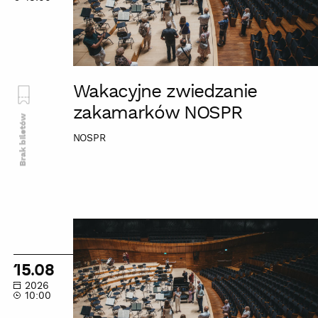
Wakacyjne zwiedzanie
zakamarków NOSPR
Brak biletów
NOSPR
Wakacyjne
zwiedzanie
zakamarków
15.08
NOSPR
2026
10:00