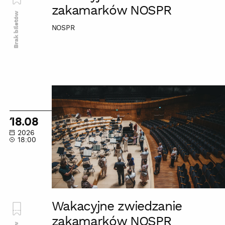
zakamarków NOSPR
Brak biletów
NOSPR
Wakacyjne
zwiedzanie
zakamarków
18.08
NOSPR
2026
18:00
Wakacyjne zwiedzanie
zakamarków NOSPR