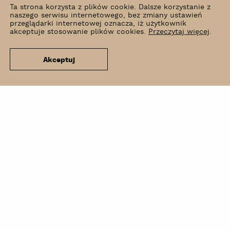
Ta strona korzysta z plików cookie. Dalsze korzystanie z
naszego serwisu internetowego, bez zmiany ustawień
przeglądarki internetowej oznacza, iż użytkownik
akceptuje stosowanie plików cookies.
Przeczytaj więcej
.
Akceptuj
Co słychać?
Wynajem
Kontakt
Newsletter