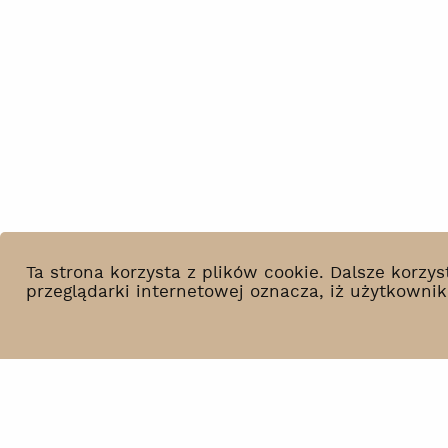
Ta strona korzysta z plików cookie. Dalsze korz
przeglądarki internetowej oznacza, iż użytkowni
Co słychać?
BIP
Wynajem
Polityka prywatności
Kontakt
Deklaracja dostępności