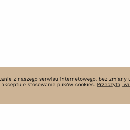
ystanie z naszego serwisu internetowego, bez zmiany
k akceptuje stosowanie plików cookies.
Przeczytaj wi