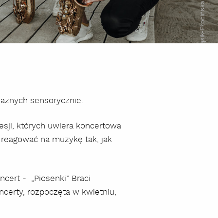
Anita Wąsik-Płocińska
jaznych sensorycznie.
sji, których uwiera koncertowa
 reagować na muzykę tak, jak
cert - „Piosenki” Braci
ncerty, rozpoczęta w kwietniu,