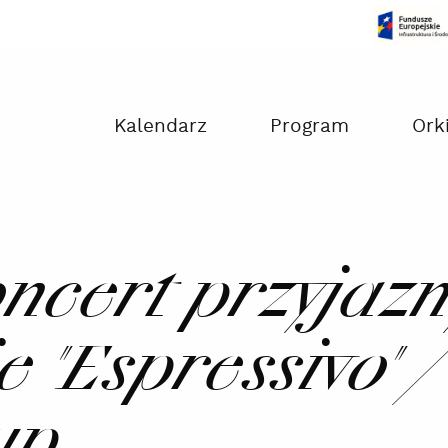
Czas na dokonanie płatności:
00:00
Kalendarz
Program
Ork
oncert przyjaz
e "Espressivo" 
up