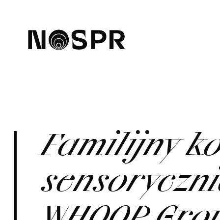
home
Familijny k
sensoryczni
WHOOP Gro