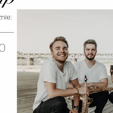
nie:
30