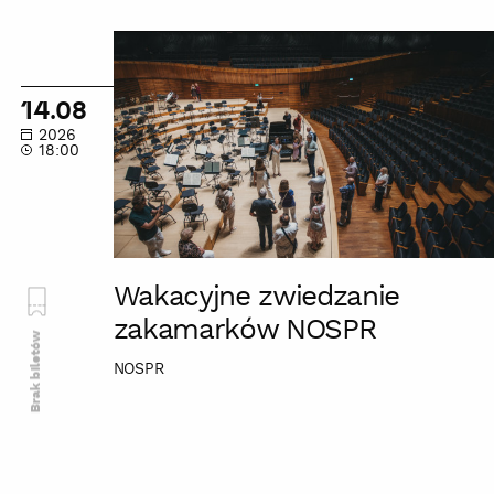
Wakacyjne
zwiedzanie
zakamarków
14.08
NOSPR
2026
18:00
Wakacyjne zwiedzanie
zakamarków NOSPR
Brak biletów
NOSPR