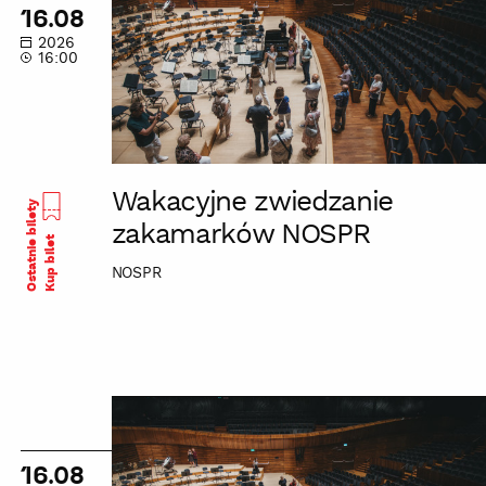
zakamarków
16.08
NOSPR
2026
16:00
Wakacyjne zwiedzanie
Ostatnie bilety
zakamarków NOSPR
Kup bilet
NOSPR
Wakacyjne
zwiedzanie
zakamarków
16.08
NOSPR