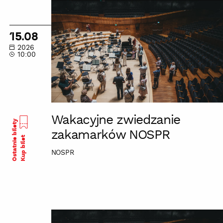
Wakacyjne
zwiedzanie
zakamarków
15.08
NOSPR
2026
10:00
Wakacyjne zwiedzanie
Ostatnie bilety
zakamarków NOSPR
Kup bilet
NOSPR
Wakacyjne