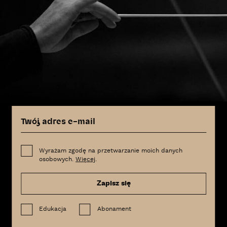
Wyrażam zgodę na przetwarzanie moich danych
osobowych.
Więcej
.
Zapisz się
Edukacja
Abonament