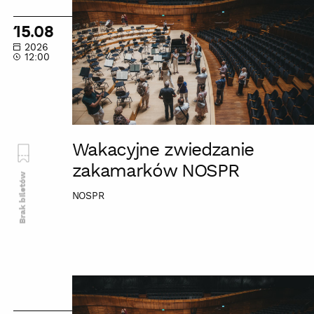
zwiedzanie
zakamarków
15.08
NOSPR
2026
12:00
Wakacyjne zwiedzanie
zakamarków NOSPR
Brak biletów
NOSPR
Wakacyjne
zwiedzanie