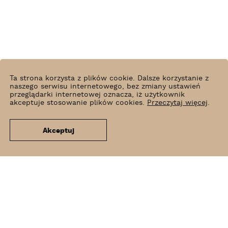
Ta strona korzysta z plików cookie. Dalsze korzystanie z
naszego serwisu internetowego, bez zmiany ustawień
przeglądarki internetowej oznacza, iż użytkownik
akceptuje stosowanie plików cookies.
Przeczytaj więcej
.
Akceptuj