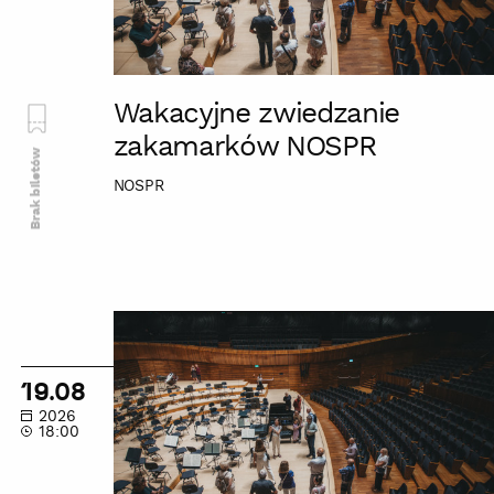
Wakacyjne zwiedzanie
zakamarków NOSPR
Brak biletów
NOSPR
Wakacyjne
zwiedzanie
zakamarków
19.08
NOSPR
2026
18:00