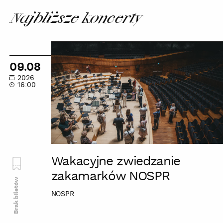
Najbliższe koncerty
Wakacyjne
zwiedzanie
09.08
zakamarków
2026
NOSPR
16:00
Wakacyjne zwiedzanie
zakamarków NOSPR
Brak biletów
NOSPR