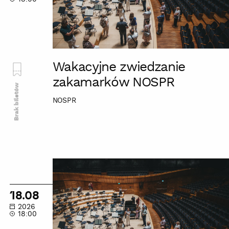
Wakacyjne zwiedzanie
zakamarków NOSPR
Brak biletów
NOSPR
Wakacyjne
zwiedzanie
zakamarków
18.08
NOSPR
2026
18:00