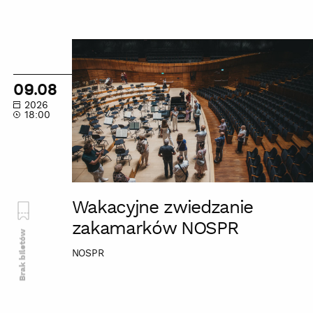
Wakacyjne
zwiedzanie
zakamarków
09.08
NOSPR
2026
18:00
Wakacyjne zwiedzanie
zakamarków NOSPR
Brak biletów
NOSPR