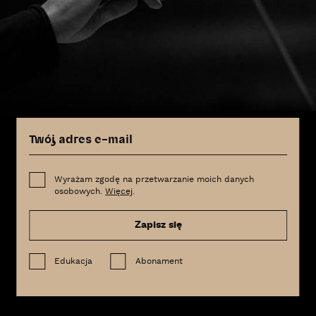
Wyrażam zgodę na przetwarzanie moich danych
osobowych.
Więcej
.
Zapisz się
Edukacja
Abonament