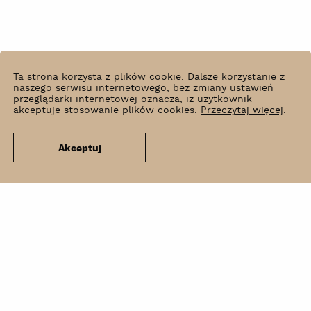
Ta strona korzysta z plików cookie. Dalsze korzystanie z
naszego serwisu internetowego, bez zmiany ustawień
przeglądarki internetowej oznacza, iż użytkownik
akceptuje stosowanie plików cookies.
Przeczytaj więcej
.
Akceptuj
Co słychać?