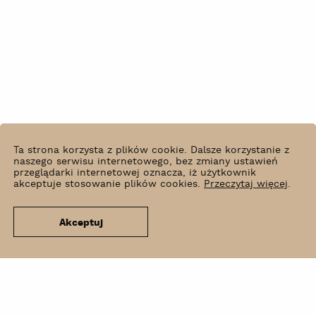
Ta strona korzysta z plików cookie. Dalsze korzystanie z
naszego serwisu internetowego, bez zmiany ustawień
przeglądarki internetowej oznacza, iż użytkownik
akceptuje stosowanie plików cookies.
Przeczytaj więcej
.
Akceptuj