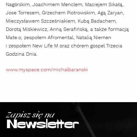
Nagórskim, Joachimem Menclem, Maciejem Sikałą,
Jose Torresem, Grzechem Piotrowskim, Agą Zaryan,
Mieczysławem Szcześniakiem, Kubą Badachem,
Dorotą Miśkiewicz, Anną Serafińską, a także formacją
Mate.o, zespołem Afromental, Natalią Niemen
i zespołem New Life M oraz chórem gospel Trzecia
Godzina Dnia.
www.myspace.com/michalbaranski
Zapisz się na
Newsletter