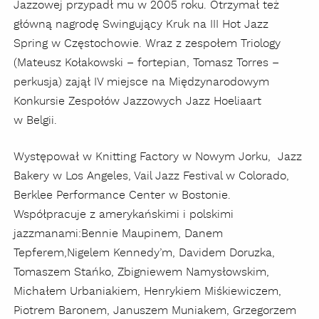
Jazzowej przypadł mu w 2005 roku. Otrzymał też
główną nagrodę Swingujący Kruk na III Hot Jazz
Spring w Częstochowie. Wraz z zespołem Triology
(Mateusz Kołakowski – fortepian, Tomasz Torres –
perkusja) zajął IV miejsce na Międzynarodowym
Konkursie Zespołów Jazzowych Jazz Hoeliaart
w Belgii.
Występował w Knitting Factory w Nowym Jorku, Jazz
Bakery w Los Angeles, Vail Jazz Festival w Colorado,
Berklee Performance Center w Bostonie.
Współpracuje z amerykańskimi i polskimi
jazzmanami:Bennie Maupinem, Danem
Tepferem,Nigelem Kennedy’m, Davidem Doruzka,
Tomaszem Stańko, Zbigniewem Namysłowskim,
Michałem Urbaniakiem, Henrykiem Miśkiewiczem,
Piotrem Baronem, Januszem Muniakem, Grzegorzem