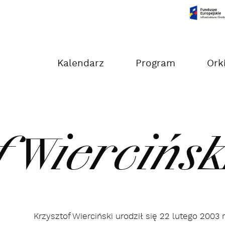
Czas na dokonanie płatności:
00:00
Kalendarz
Program
Ork
f Wiercińsk
Krzysztof Wierciński urodził się 22 lutego 200