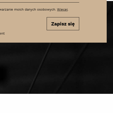
szukaj
warzanie moich danych osobowych.
Więcej
.
Zapisz się
ent