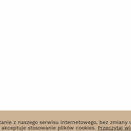
ystanie z naszego serwisu internetowego, bez zmiany
k akceptuje stosowanie plików cookies.
Przeczytaj wi