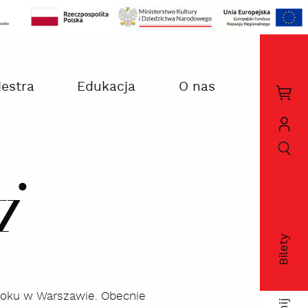
iestra
Edukacja
O nas
Kos
zak
szukaj
Moj
kon
i
Bilety
fac
3 roku w Warszawie. Obecnie
twi