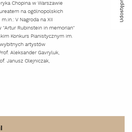
Udostępnij
eryka Chopina w Warszawie
ma
aureatem na ogólnopolskich
.in.: V Nagroda na XII
kop
"Artur Rubinstein in memorian"
lin
skim Konkurs Pianistycznym im.
 wybitnych artystów
Prof. Aleksander Gavryluk,
of. Janusz Olejniczak,