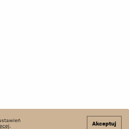
 ustawień
Akceptuj
ęcej
.