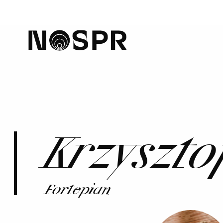
home
Krzyszto
Fortepian