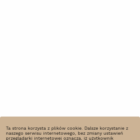
Ta strona korzysta z plików cookie. Dalsze korzystanie z
naszego serwisu internetowego, bez zmiany ustawień
przeglądarki internetowej oznacza, iż użytkownik