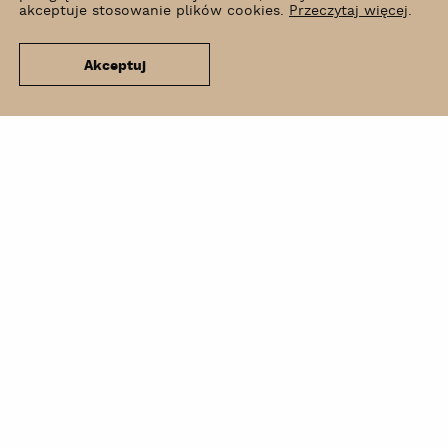
akceptuje stosowanie plików cookies.
Przeczytaj więcej
.
Akceptuj
Co słychać?
Wynajem
Kontakt
Newsletter
BIP