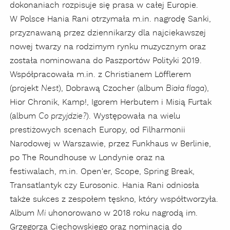
dokonaniach rozpisuje się prasa w całej Europie.
W Polsce Hania Rani otrzymała m.in. nagrodę Sanki,
przyznawaną przez dziennikarzy dla najciekawszej
nowej twarzy na rodzimym rynku muzycznym oraz
została nominowana do Paszportów Polityki 2019.
Współpracowała m.in. z Christianem Löfflerem
(projekt
), Dobrawą Czocher (album
),
Nest
Biała flaga
Hior Chronik, Kamp!, Igorem Herbutem i Misią Furtak
(album
). Występowała na wielu
Co przyjdzie?
prestiżowych scenach Europy, od Filharmonii
Narodowej w Warszawie, przez Funkhaus w Berlinie,
po The Roundhouse w Londynie oraz na
festiwalach, m.in. Open'er, Scope, Spring Break,
Transatlantyk czy Eurosonic. Hania Rani odniosła
także sukces z zespołem tęskno, który współtworzyła.
Album
uhonorowano w 2018 roku nagrodą im.
Mi
Grzegorza Ciechowskiego oraz nominacją do