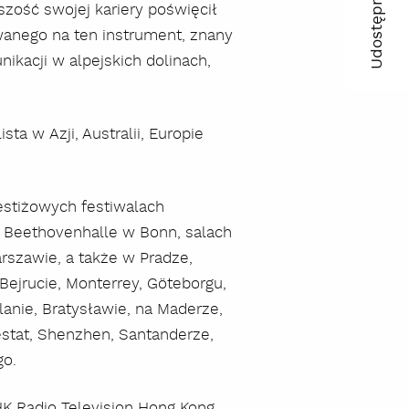
Udostępnij
kszość swojej kariery poświęcił
ma
wanego na ten instrument, znany
kacji w alpejskich dolinach,
kop
lin
ta w Azji, Australii, Europie
estiżowych festiwalach
, Beethovenhalle w Bonn, salach
arszawie, a także w Pradze,
Bejrucie, Monterrey, Göteborgu,
lanie, Bratysławie, na Maderze,
estat, Shenzhen, Santanderze,
go.
K Radio Television Hong Kong,