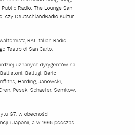
n Public Radio, The Lounge San
io, czy DeutschlandRadio Kultur
altornistą RAI-Italian Radio
o Teatro di San Carlo.
ardziej uznanych dyrygentów na
attistoni, Bellugi, Berio,
iffiths, Harding, Janowski,
 Oren, Pesek, Schaefer, Semkow,
ytu G7, w obecności
ncji i Japonii, a w 1996 podczas
szukaj