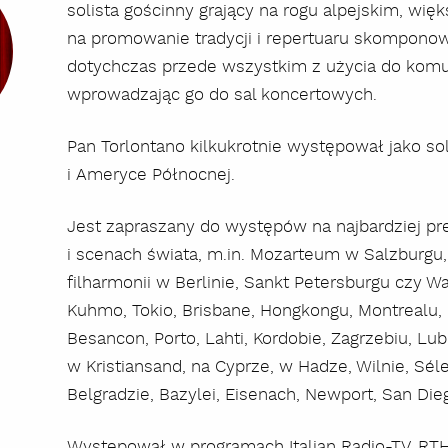
solista gościnny grający na rogu alpejskim, wię
na promowanie tradycji i repertuaru skompono
dotychczas przede wszystkim z użycia do komuni
wprowadzając go do sal koncertowych.
Pan Torlontano kilkukrotnie występował jako solis
i Ameryce Północnej.
Jest zapraszany do występów na najbardziej pr
i scenach świata, m.in. Mozarteum w Salzburgu
filharmonii w Berlinie, Sankt Petersburgu czy W
Kuhmo, Tokio, Brisbane, Hongkongu, Montrealu, 
Besancon, Porto, Lahti, Kordobie, Zagrzebiu, Lub
w Kristiansand, na Cyprze, w Hadze, Wilnie, Sél
Belgradzie, Bazylei, Eisenach, Newport, San Die
Występował w programach Italian Radio-TV, RTH