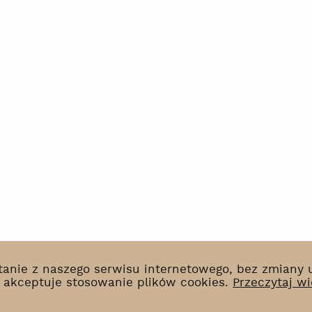
ystanie z naszego serwisu internetowego, bez zmiany
k akceptuje stosowanie plików cookies.
Przeczytaj wi