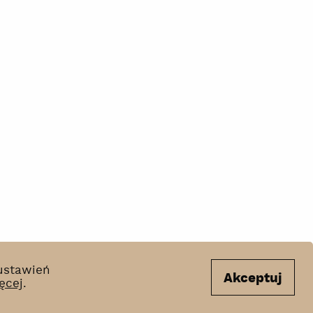
 ustawień
Akceptuj
ęcej
.