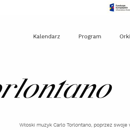
Czas na dokonanie płatności:
00:00
Kalendarz
Program
Ork
orlontano
Włoski muzyk Carlo Torlontano, poprzez swoje 