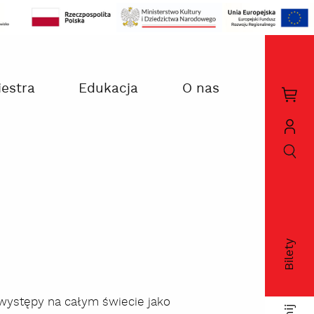
iestra
Edukacja
O nas
Kos
zak
szukaj
Moj
kon
Bilety
fac
występy na całym świecie jako
twi