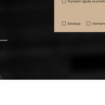
Wyrażam zgodę na przet
Edukacja
Abonam