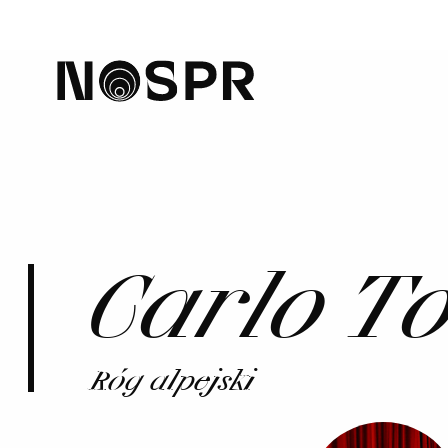
home
Carlo T
Róg alpejski