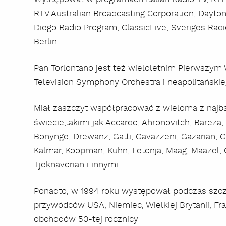
RTV Australian Broadcasting Corporation, Dayto
Diego Radio Program, ClassicLive, Sveriges Rad
Berlin.
Pan Torlontano jest też wieloletnim Pierwszym W
Television Symphony Orchestra i neapolitańskieg
Miał zaszczyt współpracować z wieloma z najb
świecie,takimi jak Accardo, Ahronovitch, Bareza, B
Bonynge, Drewanz, Gatti, Gavazzeni, Gazarian, Gr
Kalmar, Koopman, Kuhn, Letonja, Maag, Maazel,
Tjeknavorian i innymi.
Ponadto, w 1994 roku występował podczas szcz
przywódców USA, Niemiec, Wielkiej Brytanii, Fra
obchodów 50-tej rocznicy