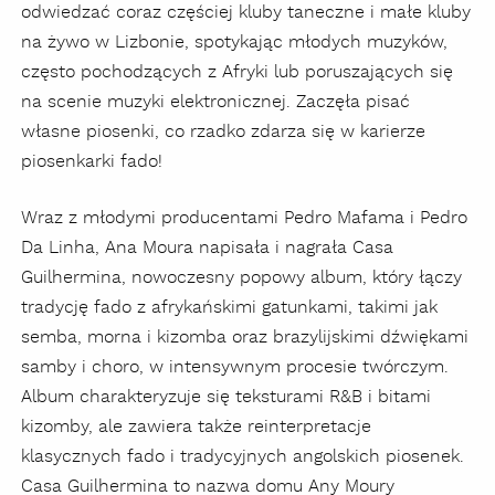
odwiedzać coraz częściej kluby taneczne i małe kluby
na żywo w Lizbonie, spotykając młodych muzyków,
często pochodzących z Afryki lub poruszających się
na scenie muzyki elektronicznej. Zaczęła pisać
własne piosenki, co rzadko zdarza się w karierze
piosenkarki fado!
Wraz z młodymi producentami Pedro Mafama i Pedro
Da Linha, Ana Moura napisała i nagrała Casa
Guilhermina, nowoczesny popowy album, który łączy
tradycję fado z afrykańskimi gatunkami, takimi jak
semba, morna i kizomba oraz brazylijskimi dźwiękami
samby i choro, w intensywnym procesie twórczym.
Album charakteryzuje się teksturami R&B i bitami
kizomby, ale zawiera także reinterpretacje
klasycznych fado i tradycyjnych angolskich piosenek.
Casa Guilhermina to nazwa domu Any Moury