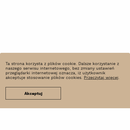
Ta strona korzysta z plików cookie. Dalsze korzystanie z
naszego serwisu internetowego, bez zmiany ustawień
przeglądarki internetowej oznacza, iż użytkownik
akceptuje stosowanie plików cookies.
Przeczytaj więcej
.
Akceptuj