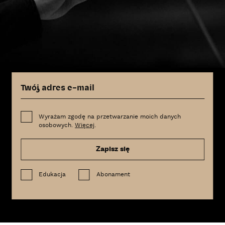
Wyrażam zgodę na przetwarzanie moich danych
osobowych.
Więcej
.
Zapisz się
Edukacja
Abonament