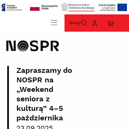
Bilety
szukaj
Moje
Koszyk
konto
zakupó
home
sz
Zapraszamy do
NOSPR na
„Weekend
seniora z
kulturą” 4–5
października
23.09.2025