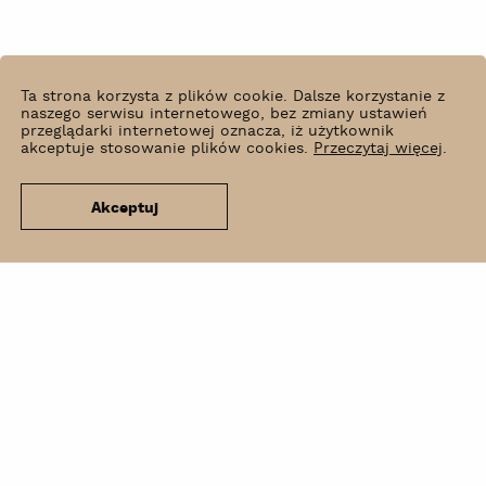
Ta strona korzysta z plików cookie. Dalsze korzystanie z
naszego serwisu internetowego, bez zmiany ustawień
przeglądarki internetowej oznacza, iż użytkownik
akceptuje stosowanie plików cookies.
Przeczytaj więcej
.
Akceptuj
Co słychać?
Wynajem