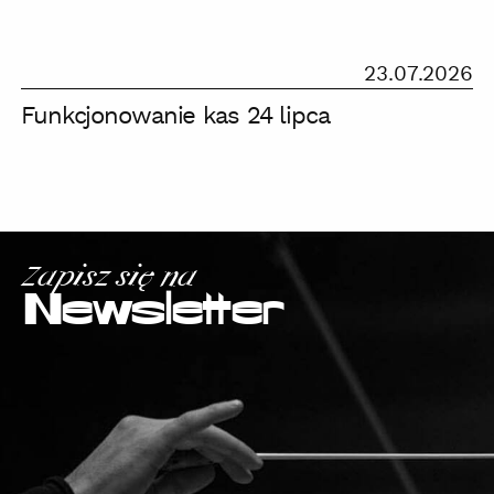
bilety
już
w
Funkcjonowanie
23.07.2026
sprzedaży!
kas
Funkcjonowanie kas 24 lipca
24
lipca
Zapisz się na
Newsletter