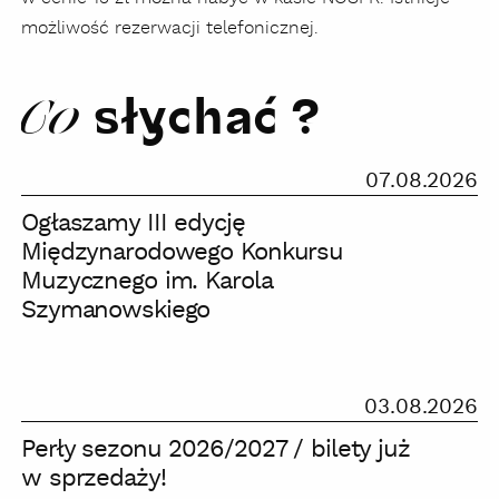
możliwość rezerwacji telefonicznej.
słychać ?
Co
Ogłaszamy
07.08.2026
III
Ogłaszamy III edycję
edycję
Międzynarodowego Konkursu
Międzynarodowego
Muzycznego im. Karola
Konkursu
Szymanowskiego
Muzycznego
im.
Karola
Szymanowskiego
Perły
03.08.2026
sezonu
Perły sezonu 2026/2027 / bilety już
2026/2027
w sprzedaży!
/