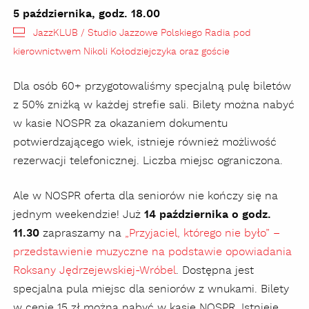
5 października, godz. 18.00
JazzKLUB / Studio Jazzowe Polskiego Radia pod
kierownictwem Nikoli Kołodziejczyka oraz goście
Dla osób 60+ przygotowaliśmy specjalną pulę biletów
z 50% zniżką w każdej strefie sali. Bilety można nabyć
w kasie NOSPR za okazaniem dokumentu
potwierdzającego wiek, istnieje również możliwość
rezerwacji telefonicznej. Liczba miejsc ograniczona.
Ale w NOSPR oferta dla seniorów nie kończy się na
jednym weekendzie! Już
14 października o godz.
11.30
zapraszamy na
„Przyjaciel, którego nie było” –
przedstawienie muzyczne na podstawie opowiadania
Roksany Jędrzejewskiej-Wróbel
. Dostępna jest
specjalna pula miejsc dla seniorów z wnukami. Bilety
w cenie 15 zł można nabyć w kasie NOSPR. Istnieje