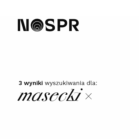
home
wyszukiwania dla:
3 wyniki
masecki
szukaj