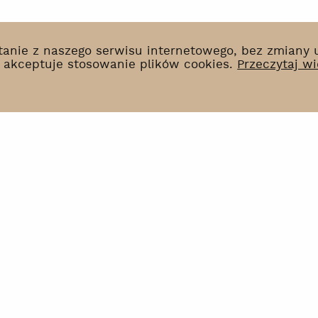
ystanie z naszego serwisu internetowego, bez zmiany
k akceptuje stosowanie plików cookies.
Przeczytaj wi