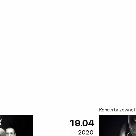
Koncerty zewnęt
Jazz
Band
19.04
Młynarski
2020
-