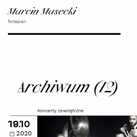
Marcin Masecki
fortepian
Archiwum (12)
Koncerty zewnętrzne
Jazz
Band
19.10
Młynarski
2020
-