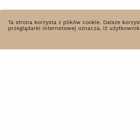
Ta strona korzysta z plików cookie. Dalsze korz
przeglądarki internetowej oznacza, iż użytkowni
Co słychać?
BIP
Wynajem
Polityka prywatności
Kontakt
Deklaracja dostępności
Newsletter
Polityka środowiskowa