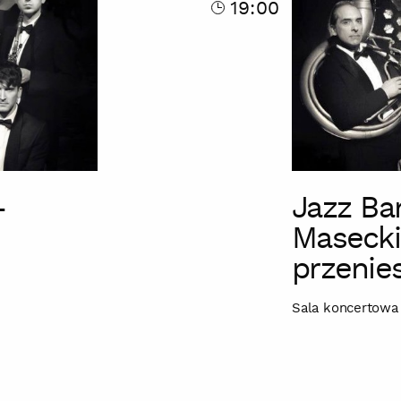
19:00
Masecki
(koncert
przeniesiony)
-
Jazz Ba
Masecki
przenie
Sala koncertowa