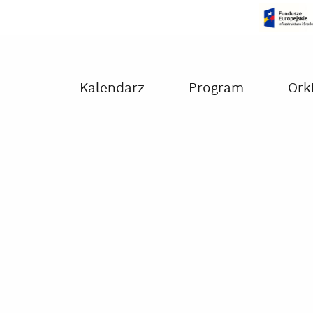
Czas na dokonanie płatności:
00:00
Kalendarz
Program
Ork