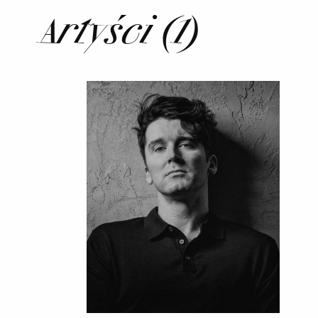
Artyści (1)
Marcin
Masecki