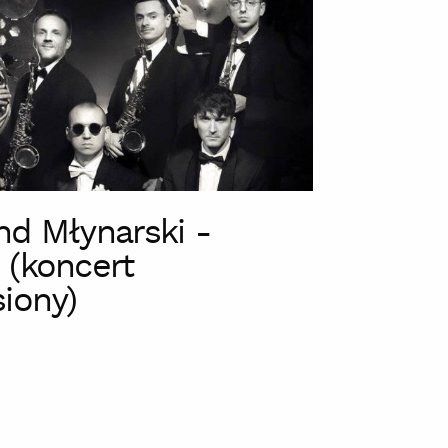
nd Młynarski -
 (koncert
siony)