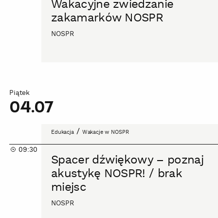
Wakacyjne zwiedzanie
NOSPR
zakamarków NOSPR
NOSPR
Piątek
04.07
Spacer
/
Edukacja
Wakacje w NOSPR
dźwiękowy
09:30
–
Spacer dźwiękowy – poznaj
poznaj
akustykę NOSPR! / brak
akustykę
miejsc
NOSPR!
/
NOSPR
brak