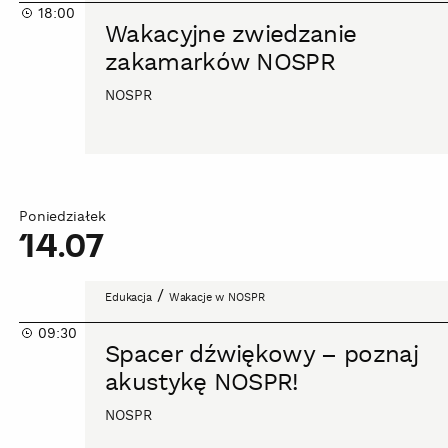
18:00
zakamarków
Wakacyjne zwiedzanie
NOSPR
zakamarków NOSPR
NOSPR
Poniedziałek
14.07
Spacer
/
Edukacja
Wakacje w NOSPR
dźwiękowy
09:30
–
Spacer dźwiękowy – poznaj
poznaj
akustykę NOSPR!
akustykę
NOSPR!
NOSPR