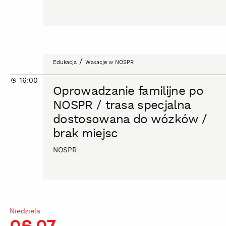
do
wózków
/
brak
miejsc
Oprowadzanie
/
Edukacja
Wakacje w NOSPR
familijne
16:00
po
Oprowadzanie familijne po
NOSPR
NOSPR / trasa specjalna
/
dostosowana do wózków /
trasa
brak miejsc
specjalna
dostosowana
NOSPR
do
wózków
/
brak
miejsc
Niedziela
06.07