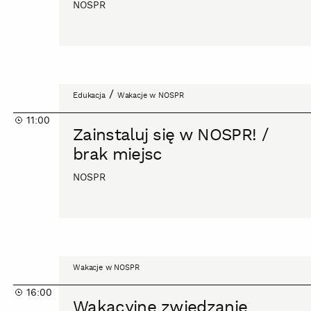
NOSPR
brak
miejsc
Zainstaluj
/
Edukacja
Wakacje w NOSPR
się
11:00
w
Zainstaluj się w NOSPR! /
NOSPR!
brak miejsc
/
brak
NOSPR
miejsc
Wakacyjne
Wakacje w NOSPR
zwiedzanie
16:00
zakamarków
Wakacyjne zwiedzanie