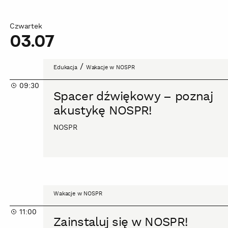
Czwartek
03.07
Spacer
/
Edukacja
Wakacje w NOSPR
dźwiękowy
09:30
–
Spacer dźwiękowy – poznaj
poznaj
akustykę NOSPR!
akustykę
NOSPR!
NOSPR
Zainstaluj
Wakacje w NOSPR
się
11:00
w
Zainstaluj się w NOSPR!
NOSPR!