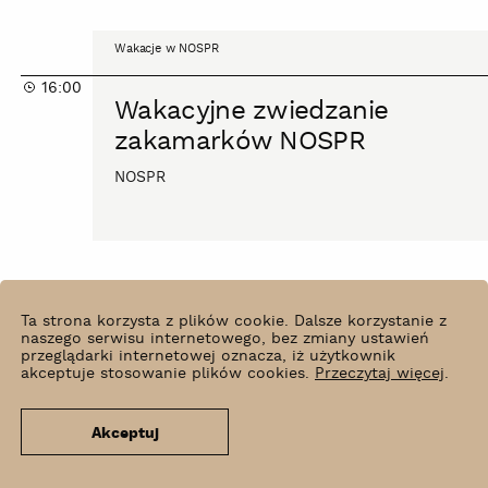
Wakacyjne
Wakacje w NOSPR
zwiedzanie
16:00
zakamarków
Wakacyjne zwiedzanie
NOSPR
zakamarków NOSPR
NOSPR
Wakacyjne
Ta strona korzysta z plików cookie. Dalsze korzystanie z
Wakacje w NOSPR
zwiedzanie
naszego serwisu internetowego, bez zmiany ustawień
przeglądarki internetowej oznacza, iż użytkownik
18:00
zakamarków
akceptuje stosowanie plików cookies.
Przeczytaj więcej
.
Wakacyjne zwiedzanie
NOSPR
zakamarków NOSPR
Akceptuj
NOSPR