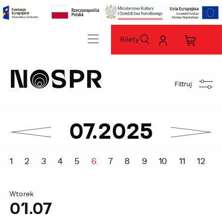
Bilety
szukaj
Moje
Koszyk
konto
zakupó
home
sz
Filtruj
miesiąc
07.2025
następny
sprawdź
sprawdź
poprzedni
miesiąc
1
2
3
4
5
6
7
8
9
10
11
12
1
Wtorek
01.07