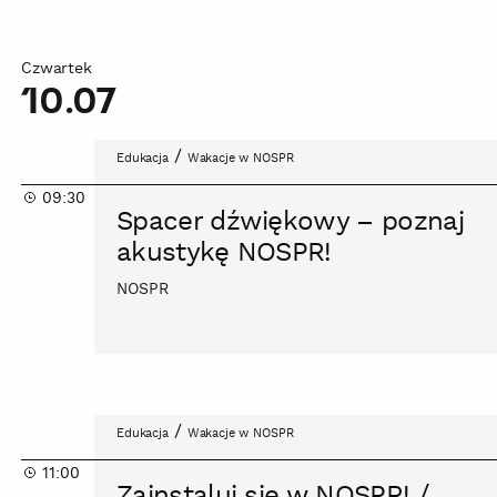
Czwartek
10.07
Spacer
/
Edukacja
Wakacje w NOSPR
dźwiękowy
09:30
–
Spacer dźwiękowy – poznaj
poznaj
akustykę NOSPR!
akustykę
NOSPR!
NOSPR
Zainstaluj
/
Edukacja
Wakacje w NOSPR
się
11:00
w
Zainstaluj się w NOSPR! /