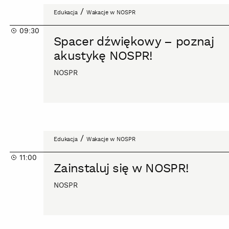
Spacer
/
Edukacja
Wakacje w NOSPR
dźwiękowy
09:30
–
Spacer dźwiękowy – poznaj
poznaj
akustykę NOSPR!
akustykę
NOSPR!
NOSPR
Zainstaluj
/
Edukacja
Wakacje w NOSPR
się
11:00
w
Zainstaluj się w NOSPR!
NOSPR!
NOSPR