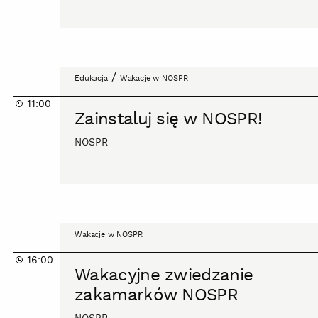
Zainstaluj
/
Edukacja
Wakacje w NOSPR
się
11:00
w
Zainstaluj się w NOSPR!
NOSPR!
NOSPR
Wakacyjne
Wakacje w NOSPR
zwiedzanie
16:00
zakamarków
Wakacyjne zwiedzanie
NOSPR
zakamarków NOSPR