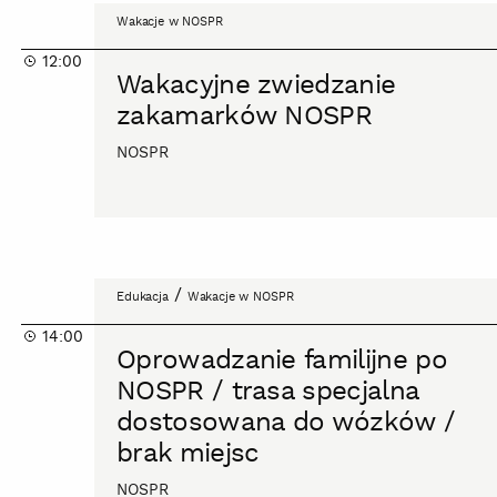
Wakacyjne
Wakacje w NOSPR
zwiedzanie
12:00
zakamarków
Wakacyjne zwiedzanie
NOSPR
zakamarków NOSPR
NOSPR
Oprowadzanie
/
Edukacja
Wakacje w NOSPR
familijne
14:00
po
Oprowadzanie familijne po
NOSPR
NOSPR / trasa specjalna
/
dostosowana do wózków /
trasa
brak miejsc
specjalna
dostosowana
NOSPR