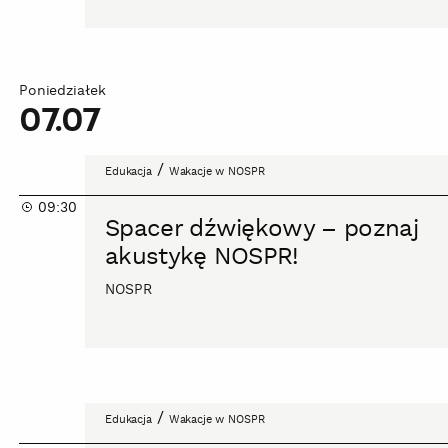
Poniedziałek
07.07
Spacer
/
Edukacja
Wakacje w NOSPR
dźwiękowy
09:30
–
Spacer dźwiękowy – poznaj
poznaj
akustykę NOSPR!
akustykę
NOSPR!
NOSPR
Zainstaluj
/
Edukacja
Wakacje w NOSPR
się