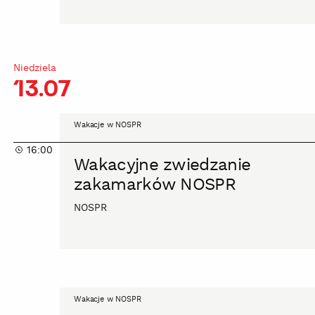
Niedziela
13.07
Wakacyjne
Wakacje w NOSPR
zwiedzanie
16:00
zakamarków
Wakacyjne zwiedzanie
NOSPR
zakamarków NOSPR
NOSPR
Wakacyjne
Wakacje w NOSPR
zwiedzanie