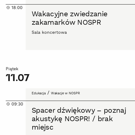
zwiedzanie
18:00
zakamarków
Wakacyjne zwiedzanie
NOSPR
zakamarków NOSPR
Sala koncertowa
Piątek
11.07
Spacer
/
Edukacja
Wakacje w NOSPR
dźwiękowy
09:30
–
Spacer dźwiękowy – poznaj
poznaj
akustykę NOSPR! / brak
akustykę
miejsc
NOSPR!
/