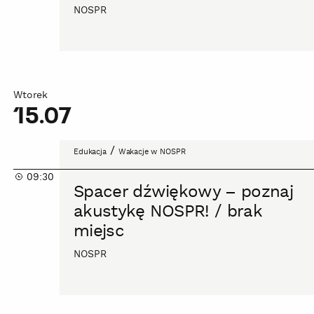
NOSPR
Wtorek
15.07
Spacer
/
Edukacja
Wakacje w NOSPR
dźwiękowy
09:30
–
Spacer dźwiękowy – poznaj
poznaj
akustykę NOSPR! / brak
akustykę
miejsc
NOSPR!
/
NOSPR
brak
miejsc