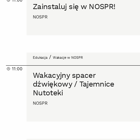
11:00
w
Zainstaluj się w NOSPR!
NOSPR!
NOSPR
Wakacyjny
/
Edukacja
Wakacje w NOSPR
spacer
11:00
dźwiękowy
Wakacyjny spacer
/
dźwiękowy / Tajemnice
Tajemnice
Nutoteki
Nutoteki
NOSPR