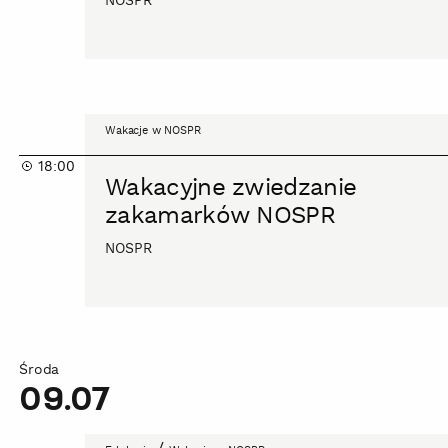
NOSPR
Wakacyjne
Wakacje w NOSPR
zwiedzanie
18:00
zakamarków
Wakacyjne zwiedzanie
NOSPR
zakamarków NOSPR
NOSPR
Środa
09.07
Spacer