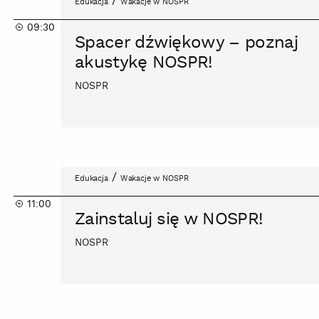
/
Edukacja
Wakacje w NOSPR
dźwiękowy
09:30
–
Spacer dźwiękowy – poznaj
poznaj
akustykę NOSPR!
akustykę
NOSPR!
NOSPR
Zainstaluj
/
Edukacja
Wakacje w NOSPR
się
11:00
w
Zainstaluj się w NOSPR!
NOSPR!
NOSPR