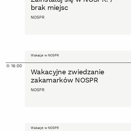
NOSPR!
brak miejsc
/
brak
NOSPR
miejsc
Wakacyjne
Wakacje w NOSPR
zwiedzanie
16:00
zakamarków
Wakacyjne zwiedzanie
NOSPR
zakamarków NOSPR
NOSPR
Wakacyjne
Wakacje w NOSPR