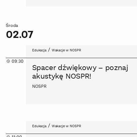
Środa
02.07
Spacer
/
Edukacja
Wakacje w NOSPR
dźwiękowy
09:30
–
Spacer dźwiękowy – poznaj
poznaj
akustykę NOSPR!
akustykę
NOSPR!
NOSPR
Zainstaluj
/
Edukacja
Wakacje w NOSPR
się