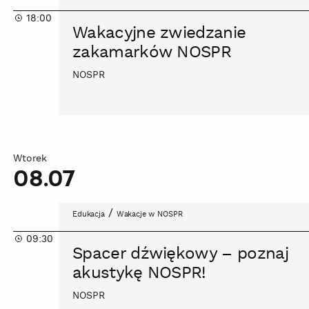
zwiedzanie
18:00
zakamarków
Wakacyjne zwiedzanie
NOSPR
zakamarków NOSPR
NOSPR
Wtorek
08.07
Spacer
/
Edukacja
Wakacje w NOSPR
dźwiękowy
09:30
–
Spacer dźwiękowy – poznaj
poznaj
akustykę NOSPR!
akustykę
NOSPR!
NOSPR